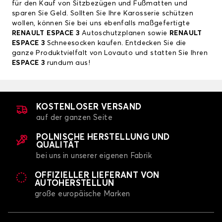
für den Kauf von Sitzbezügen und Fußmatten und
sparen Sie Geld. Sollten Sie Ihre Karosserie schützen
wollen, können Sie bei uns ebenfalls maßgefertigte
RENAULT ESPACE 3
Autoschutzplanen sowie
RENAULT
ESPACE 3
Schneesocken kaufen. Entdecken Sie die
ganze Produktvielfalt von Lovauto und statten Sie Ihren
ESPACE 3
rundum aus!
KOSTENLOSER VERSAND
auf der ganzen Seite
POLNISCHE HERSTELLUNG UND
QUALITÄT
bei uns in unserer eigenen Fabrik
OFFIZIELLER LIEFERANT VON
AUTOHERSTELLUN
große europäische Marken