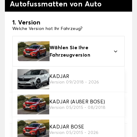
Autofussmatten von Auto
1. Version
Welche Version hat Ihr Fahrzeug?
Wählen Sie Ihre
Fahrzeugversion
2. Material
KADJAR
Version 09/2018 - 2026
Wählen Sie das Material Ihres Autofussmatten
KADJAR (AUßER BOSE)
3. Set-Auswahl
Version 05/2015 - 08/2018
Wählen Sie die Anzahl der Automatten, die Sie
benötigen.
KADJAR BOSE
Version 05/2015 - 2026
4. Teppichfarbe