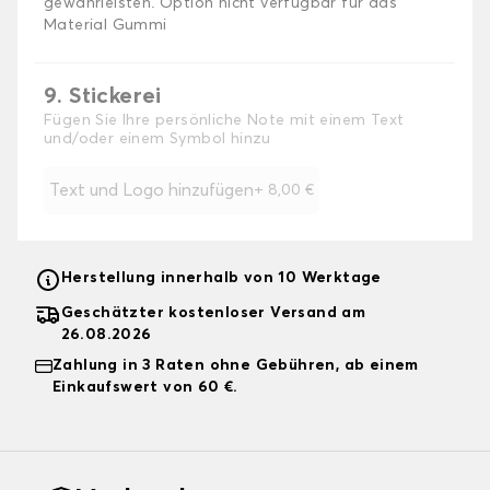
gewährleisten. Option nicht verfügbar für das
Material Gummi
9. Stickerei
Fügen Sie Ihre persönliche Note mit einem Text
und/oder einem Symbol hinzu
Text und Logo hinzufügen
+
8,00 €
Herstellung innerhalb von 10 Werktage
Geschätzter kostenloser Versand am
26.08.2026
Zahlung in 3 Raten ohne Gebühren, ab einem
Einkaufswert von 60 €.