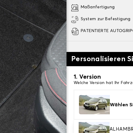
Maßanfertigung
System zur Befestigung
PATENTIERTE AUTOGRIP©
Personalisieren S
1. Version
Welche Version hat Ihr Fahr
Wählen Si
2. Material
ALHAMB