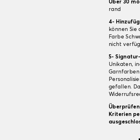
Über 30 mö
rand
4- Hinzufü
können Sie o
Farbe Schwa
nicht verfüg
5- Signatur
Unikaten, in
Garnfarben 
Personalisi
gefallen. Da
Widerrufsrec
Überprüfen 
Kriterien p
ausgeschlos