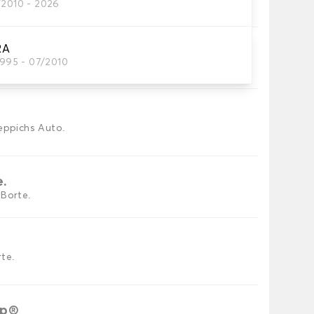
/2010 - 2026
res Autofussmatten
RA
1995 - 07/2010
utomatten, die Sie benötigen.
eppichs Auto.
e.
 Borte.
te.
ip®