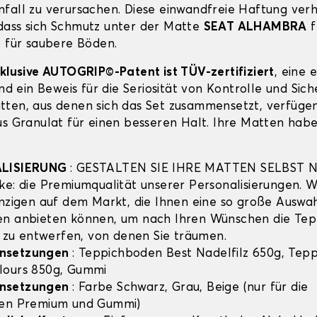
fall zu verursachen. Diese einwandfreie Haftung verh
ass sich Schmutz unter der Matte
SEAT ALHAMBRA
f
o für saubere Böden.
xklusive AUTOGRIP©-Patent ist TÜV-zertifiziert
, eine 
und ein Beweis für die Seriosität von Kontrolle und Sich
ten, aus denen sich das Set zusammensetzt, verfügen
us Granulat für einen besseren Halt. Ihre Matten habe
ALISIERUNG
: GESTALTEN SIE IHRE MATTEN SELBST 
ke: die Premiumqualität unserer Personalisierungen. Wi
inzigen auf dem Markt, die Ihnen eine so große Auswa
en anbieten können, um nach Ihren Wünschen die Te
zu entwerfen, von denen Sie träumen.
nsetzungen
: Teppichboden Best Nadelfilz 650g, Tep
lours 850g, Gummi
nsetzungen
: Farbe Schwarz, Grau, Beige (nur für die
hen Premium und Gummi)