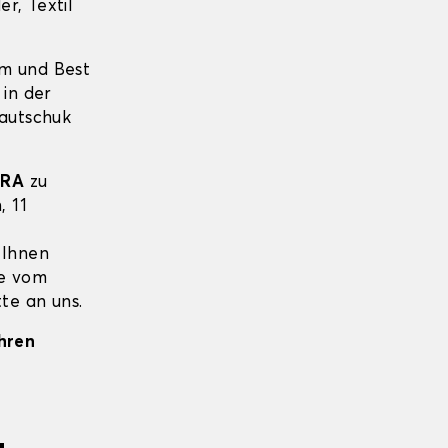
r, Textil
um und Best
 in der
Kautschuk
BRA
zu
, 11
 Ihnen
ie vom
te an uns.
Ihren