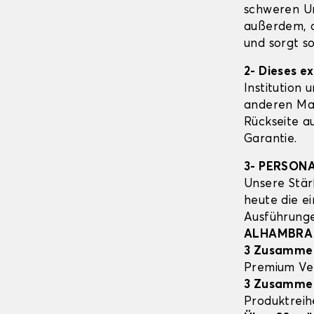
schweren Un
außerdem, d
und sorgt s
2- Dieses e
Institution 
anderen Mat
Rückseite a
Garantie.
3- PERSON
Unsere Stär
heute die e
Ausführung
ALHAMBRA
3 Zusamme
Premium Ve
3 Zusamme
Produktrei