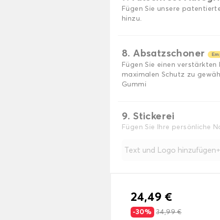
Fügen Sie unsere patentiert
hinzu.
8. Absatzschoner
Em
Fügen Sie einen verstärkten
maximalen Schutz zu gewährl
Gummi
9. Stickerei
Fügen Sie Ihre persönliche 
Text und Logo hinzufügen
24,49 €
-30%
34,99 €