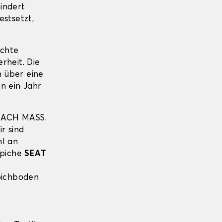
indert
estsetzt,
echte
erheit. Die
 über eine
n ein Jahr
NACH MASS.
r sind
hl an
ppiche
SEAT
pichboden