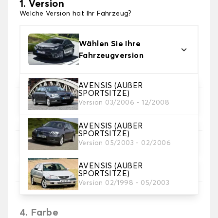
1. Version
Welche Version hat Ihr Fahrzeug?
Wählen Sie Ihre
Fahrzeugversion
AVENSIS (AUßER
SPORTSITZE)
Version 03/2006 - 12/2008
2. Satz von Bezügen
Wählen Sie die Sitzbezüge, die Sie brauchen
AVENSIS (AUßER
SPORTSITZE)
Version 05/2003 - 02/2006
3. Material
Wählen Sie das Material für Ihre Bezüge.
AVENSIS (AUßER
SPORTSITZE)
Version 02/1998 - 05/2003
4. Farbe