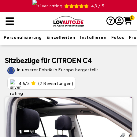
4,3 / 5
0
Personalisierung
Einzelheiten
Installieren
Fotos
Fr
Sitzbezüge für CITROEN C4
In unserer Fabrik in Europa hergestellt
4.5/5
(2 Bewertungen)