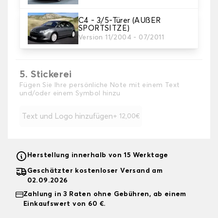
C4 - 3/5-Türer (AUßER
4. Farbe
SPORTSITZE)
Wählen Sie die Farbe Ihrer Sitzbezüge.
Version 11/2004 - 07/2011
5. Stickerei
Fügen Sie Ihre persönliche Note mit einem Text
und/oder einem Symbol hinzu
Text und Logo hinzufügen
+ 12,00€
Herstellung innerhalb von 15 Werktage
Geschätzter kostenloser Versand am
02.09.2026
Zahlung in 3 Raten ohne Gebühren, ab einem
Einkaufswert von 60 €.