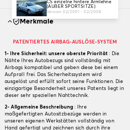
C5 einzelne hintere Armlehne
(AUßER SPORTSITZE)
Version 02/2001 - 02/2008
Merkmale
PATENTIERTES AIRBAG-AUSLÖSE-SYSTEM
1- Ihre Sicherheit: unsere oberste Priorität
: Die
Nähte Ihres Autobezugs sind vollständig mit
Airbags kompatibel und geben diese bei einem
Aufprall frei. Das Sicherheitssystem wird
ausgelöst und erfüllt sofort seine Funktionen. Die
einzigartige Besonderheit unseres Patents liegt in
dieser sehr speziellen Nahttechnik.
2- Allgemeine Beschreibung
: Ihre
maßgefertigten Autositzbezüge werden in
unseren eigenen Werkstätten vollständig von
Hand gefertigt und zeichnen sich durch ihre