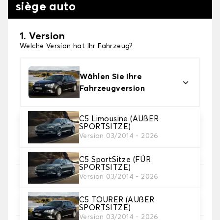
siège auto
1. Version
Welche Version hat Ihr Fahrzeug?
Wählen Sie Ihre
Fahrzeugversion
C5 Limousine (AUßER
SPORTSITZE)
Version 03/2014 - 2026
2. Satz von Bezügen
Wählen Sie die Sitzbezüge, die Sie brauchen
C5 SportSitze (FÜR
SPORTSITZE)
Version 03/2014 - 2026
3. Material
Wählen Sie das Material für Ihre Bezüge.
C5 TOURER (AUßER
SPORTSITZE)
Version 03/2014 - 2026