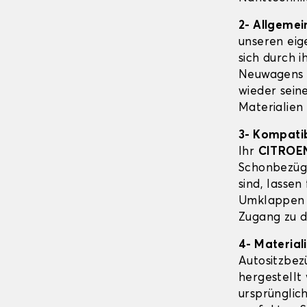
2- Allgeme
unseren eig
sich durch i
Neuwagens 
wieder sein
Materialien
3- Kompatib
Ihr
CITROE
Schonbezüge
sind, lassen
Umklappen d
Zugang zu d
4- Material
Autositzbe
hergestellt 
ursprünglic