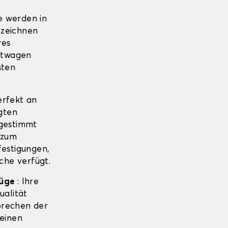
e werden in
 zeichnen
res
htwagen
sten
erfekt an
gten
estimmt
 zum
estigungen,
che verfügt.
züge
: Ihre
ualität
sprechen der
 einen