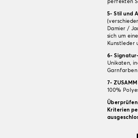
perfekten S
5- Stil und
(verschiede
Damier / Ja
sich um ein
Kunstleder 
6- Signatur
Unikaten, in
Garnfarben 
7- ZUSAM
100% Polyes
Überprüfen 
Kriterien p
ausgeschlos