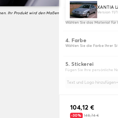
XANTIA L
Version 11/
en. Ihr Produkt wird den Maßen
3. Material
Wählen Sie das Material für 
4. Farbe
Wählen Sie die Farbe Ihrer S
5. Stickerei
Fügen Sie Ihre persönliche 
Text und Logo hinzufügen
104,12 €
-30%
148,74 €