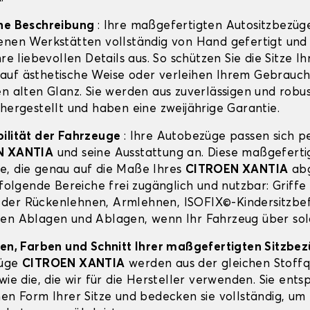
ine Beschreibung
: Ihre maßgefertigten Autositzbezüg
enen Werkstätten vollständig von Hand gefertigt und
hre liebevollen Details aus. So schützen Sie die Sitze Ih
auf ästhetische Weise oder verleihen Ihrem Gebrauc
en alten Glanz. Sie werden aus zuverlässigen und robu
 hergestellt und haben eine zweijährige Garantie.
ilität der Fahrzeuge
: Ihre Autobezüge passen sich p
N XANTIA
und seine Ausstattung an. Diese maßgeferti
, die genau auf die Maße Ihres
CITROEN XANTIA
abg
 folgende Bereiche frei zugänglich und nutzbar: Griffe
er Rückenlehnen, Armlehnen, ISOFIX©-Kindersitzbef
en Ablagen und Ablagen, wenn Ihr Fahrzeug über sol
ien, Farben und Schnitt Ihrer maßgefertigten Sitzbe
züge
CITROEN XANTIA
werden aus der gleichen Stoffq
wie die, die wir für die Hersteller verwenden. Sie ent
hen Form Ihrer Sitze und bedecken sie vollständig, um