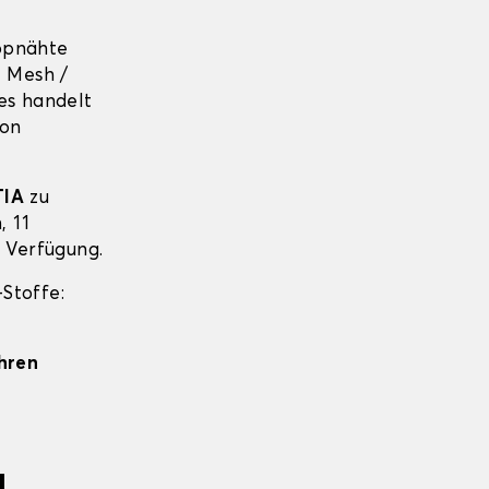
ppnähte
+ Mesh /
es handelt
von
TIA
zu
, 11
r Verfügung.
Stoffe:
Ihren