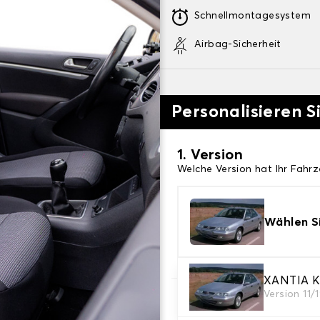
Schnellmontagesystem
Airbag-Sicherheit
Personalisieren S
1. Version
Welche Version hat Ihr Fahr
Wählen Si
XANTIA K
Version 11/
2. Satz von Bezügen
Wählen Sie die Sitzbezüge, 