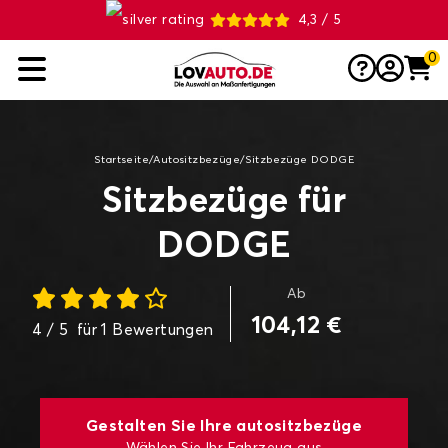
4,3 / 5
0
Startseite
/
Autositzbezüge
/
Sitzbezüge DODGE
Sitzbezüge für
DODGE
Ab
104,12 €
4
/ 5
für
1
Bewertungen
Gestalten Sie Ihre autositzbezüge