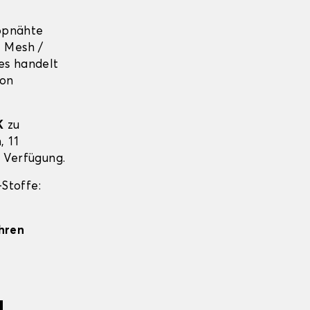
ppnähte
+ Mesh /
es handelt
von
K
zu
, 11
r Verfügung.
Stoffe:
Ihren