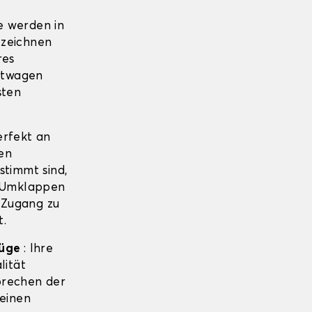
e werden in
 zeichnen
res
htwagen
sten
erfekt an
en
timmt sind,
m Umklappen
 Zugang zu
t.
züge
: Ihre
lität
sprechen der
 einen