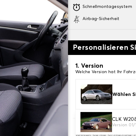
Schnellmontagesystem
Airbag-Sicherheit
Personalisieren S
1. Version
Welche Version hat Ihr Fahr
Wählen Si
CLK W208
Version 01
2. Satz von Bezügen
Wählen Sie die Sitzbezüge, 