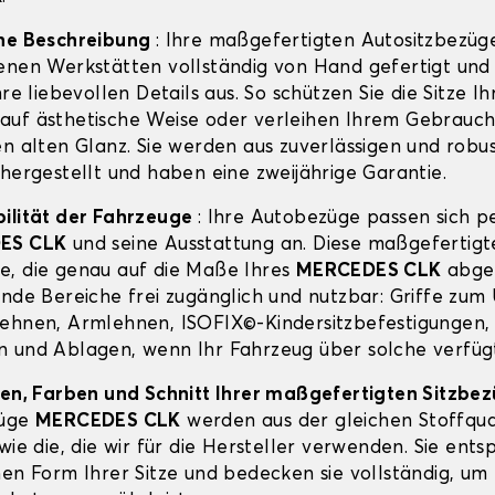
ine Beschreibung
: Ihre maßgefertigten Autositzbezüg
enen Werkstätten vollständig von Hand gefertigt und
hre liebevollen Details aus. So schützen Sie die Sitze Ih
auf ästhetische Weise oder verleihen Ihrem Gebrauc
en alten Glanz. Sie werden aus zuverlässigen und robu
 hergestellt und haben eine zweijährige Garantie.
ilität der Fahrzeuge
: Ihre Autobezüge passen sich p
ES CLK
und seine Ausstattung an. Diese maßgefertigt
, die genau auf die Maße Ihres
MERCEDES CLK
abges
ende Bereiche frei zugänglich und nutzbar: Griffe zu
ehnen, Armlehnen, ISOFIX©-Kindersitzbefestigungen,
 und Ablagen, wenn Ihr Fahrzeug über solche verfüg
ien, Farben und Schnitt Ihrer maßgefertigten Sitzbe
züge
MERCEDES CLK
werden aus der gleichen Stoffqua
wie die, die wir für die Hersteller verwenden. Sie ent
hen Form Ihrer Sitze und bedecken sie vollständig, um