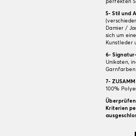
perfekten S
5- Stil und
(verschiede
Damier / Ja
sich um ein
Kunstleder 
6- Signatur
Unikaten, in
Garnfarben 
7- ZUSAM
100% Polyes
Überprüfen 
Kriterien p
ausgeschlos