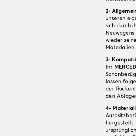
2- Allgeme
unseren eig
sich durch i
Neuwagens 
wieder sein
Materialien
3- Kompatib
Ihr
MERCED
Schonbezüge
lassen folg
der Rückenl
den Ablagen
4- Material
Autositzbe
hergestellt 
ursprünglic