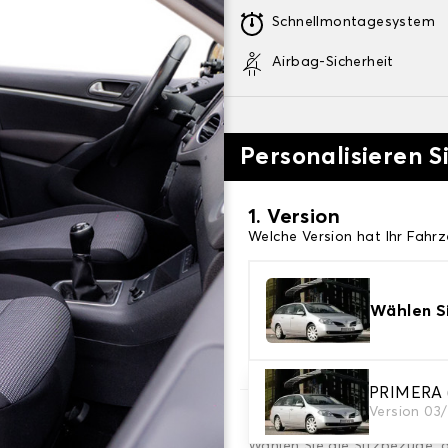
Schnellmontagesystem
Airbag-Sicherheit
Personalisieren S
1. Version
Welche Version hat Ihr Fahr
Wählen Si
PRIMERA 
Version 03
2. Satz von Bezügen
Wählen Sie die Sitzbezüge, 