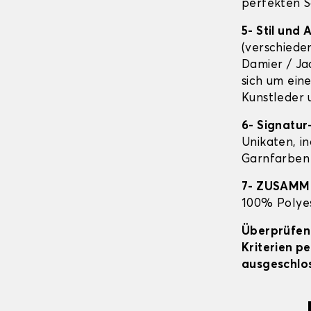
perfekten S
5- Stil und
(verschiede
Damier / Ja
sich um ein
Kunstleder 
6- Signatur
Unikaten, in
Garnfarben 
7- ZUSAM
100% Polyes
Überprüfen 
Kriterien p
ausgeschlos