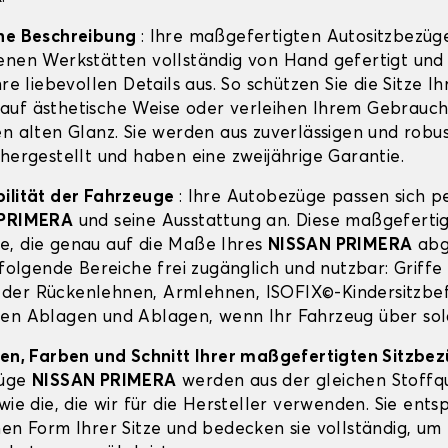
ine Beschreibung
: Ihre maßgefertigten Autositzbezüg
enen Werkstätten vollständig von Hand gefertigt und
hre liebevollen Details aus. So schützen Sie die Sitze Ih
auf ästhetische Weise oder verleihen Ihrem Gebrauc
en alten Glanz. Sie werden aus zuverlässigen und robu
 hergestellt und haben eine zweijährige Garantie.
ilität der Fahrzeuge
: Ihre Autobezüge passen sich p
 PRIMERA
und seine Ausstattung an. Diese maßgeferti
, die genau auf die Maße Ihres
NISSAN PRIMERA
abg
 folgende Bereiche frei zugänglich und nutzbar: Griffe
er Rückenlehnen, Armlehnen, ISOFIX©-Kindersitzbef
en Ablagen und Ablagen, wenn Ihr Fahrzeug über sol
ien, Farben und Schnitt Ihrer maßgefertigten Sitzbe
züge
NISSAN PRIMERA
werden aus der gleichen Stoffqu
wie die, die wir für die Hersteller verwenden. Sie ent
hen Form Ihrer Sitze und bedecken sie vollständig, um