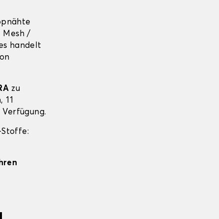
ppnähte
+ Mesh /
es handelt
von
RA
zu
, 11
r Verfügung.
Stoffe:
Ihren