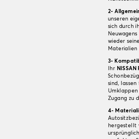
2- Allgeme
unseren eig
sich durch i
Neuwagens 
wieder sein
Materialien
3- Kompatib
Ihr
NISSAN
Schonbezüge
sind, lassen
Umklappen d
Zugang zu d
4- Material
Autositzbe
hergestellt 
ursprünglic