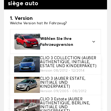
siège auto
1. Version
Welche Version hat Ihr Fahrzeug?
Wählen Sie Ihre
Fahrzeugversion
CLIO 3 COLLECTION (AUßER
AUTHENTIQUE, INITIALE,
ESTATE UND KINDERPAKET)
2. Satz von Bezügen
Version 08/2012 - 12/2014
Wählen Sie die Sitzbezüge, die Sie brauchen
CLIO 3 (AUßER ESTATE,
INITIALE UND
KINDERPAKET)
3. Material
Version 09/2005 - 08/2012
Wählen Sie das Material für Ihre Bezüge.
CLIO 3 Estate (AUßER
AUTHENTIQUE, BERLINE,
INITIALE UND