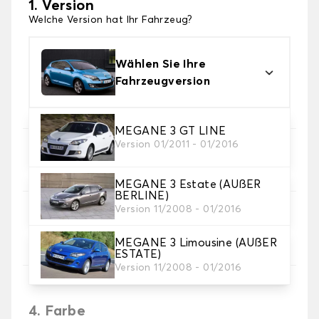
1. Version
Welche Version hat Ihr Fahrzeug?
Wählen Sie Ihre
Fahrzeugversion
MEGANE 3 GT LINE
Version 01/2011 - 01/2016
2. Satz von Bezügen
Wählen Sie die Sitzbezüge, die Sie brauchen
MEGANE 3 Estate (AUßER
BERLINE)
Version 11/2008 - 01/2016
3. Material
Wählen Sie das Material für Ihre Bezüge.
MEGANE 3 Limousine (AUßER
ESTATE)
Version 11/2008 - 01/2016
4. Farbe