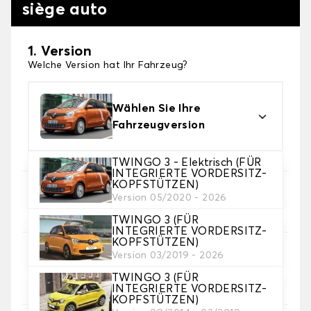
siège auto
1. Version
Welche Version hat Ihr Fahrzeug?
Wählen Sie Ihre
Fahrzeugversion
TWINGO 3 - Elektrisch (FÜR
INTEGRIERTE VORDERSITZ-
KOPFSTÜTZEN)
2. Satz von Bezügen
Version 05/2020 - 2026
Wählen Sie die Sitzbezüge, die Sie brauchen
TWINGO 3 (FÜR
INTEGRIERTE VORDERSITZ-
KOPFSTÜTZEN)
3. Material
Version 03/2019 - 2026
Wählen Sie das Material für Ihre Bezüge.
TWINGO 3 (FÜR
INTEGRIERTE VORDERSITZ-
KOPFSTÜTZEN)