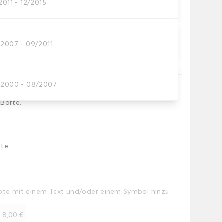
2011 - 12/2015
rer Kofferraummatte
/2007 - 09/2011
Teppichs des Kofferraums.
/2000 - 08/2007
e.
 Borte.
te.
Note mit einem Text und/oder einem Symbol hinzu
+
8,00 €