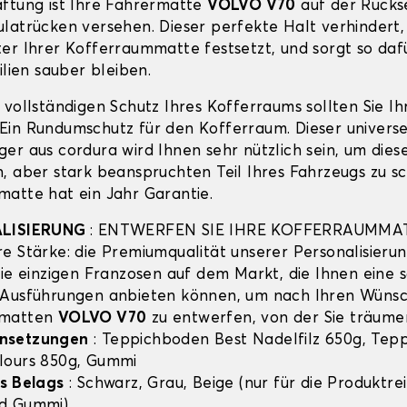
ftung ist Ihre Fahrermatte
VOLVO V70
auf der Rückse
latrücken versehen. Dieser perfekte Halt verhindert, 
er Ihrer Kofferraummatte festsetzt, und sorgt so dafü
ilien sauber bleiben.
 vollständigen Schutz Ihres Kofferraums sollten Sie I
in Rundumschutz für den Kofferraum. Dieser universe
er aus cordura wird Ihnen sehr nützlich sein, um dies
, aber stark beanspruchten Teil Ihres Fahrzeugs zu sc
atte hat ein Jahr Garantie.
ALISIERUNG
: ENTWERFEN SIE IHRE KOFFERRAUMMA
e Stärke: die Premiumqualität unserer Personalisierun
die einzigen Franzosen auf dem Markt, die Ihnen eine 
 Ausführungen anbieten können, um nach Ihren Wünsc
mmatten
VOLVO V70
zu entwerfen, von der Sie träume
nsetzungen
: Teppichboden Best Nadelfilz 650g, Tep
lours 850g, Gummi
s Belags
: Schwarz, Grau, Beige (nur für die Produktre
d Gummi)