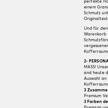
perfekte Ha
einem Granu
Schmutz unt
Originaltext
Und für den
Warenkorb E
Schmutzfäng
vergessenen
Kofferraumm
2- PERSON
MASS! Unser
sind heute 
Auswahl an
Kofferrau
3 Zusamme
Premium Ve
3 Farben de
Premium un