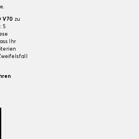
e.
 V70
zu
: 5
ese
ass Ihr
iterien
weifelsfall
Ihren