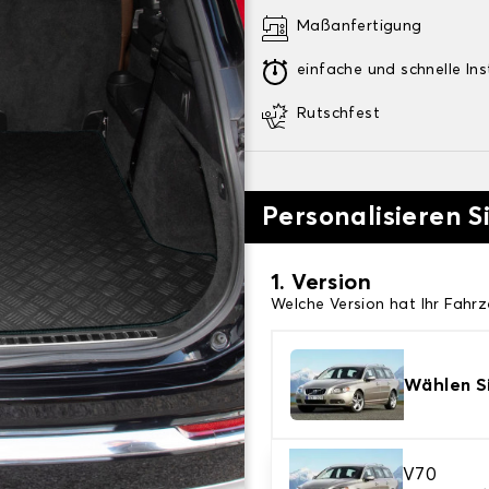
Maßanfertigung
einfache und schnelle Ins
Rutschfest
Personalisieren 
1. Version
Welche Version hat Ihr Fahr
Wählen Si
V70