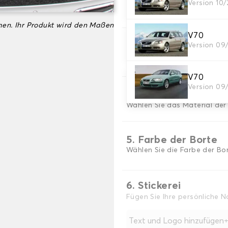
2. Material
Version 10/
Wählen Sie das Material Ih
en. Ihr Produkt wird den Maßen
V70
3. Teppichfarbe
Version 09
Wählen Sie die Farbe Ihres 
V70
Version 09
4. Material der Bort
Wählen Sie das Material der
5. Farbe der Borte
Wählen Sie die Farbe der Bor
6. Stickerei
Fügen Sie Ihre persönliche 
Text und Logo hinzufügen