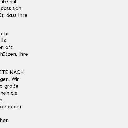
ite mit
dass sich
r, dass Ihre
hrem
lle
en oft
hützen. Ihre
TTE NACH
gen. Wir
so große
hen die
n.
pichboden
ihen