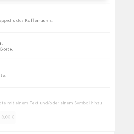
Teppichs des Kofferraums.
e.
 Borte.
te.
Note mit einem Text und/oder einem Symbol hinzu
+
8,00 €