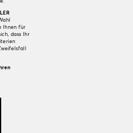
e.
LER
 Wahl
n Ihnen für
ich, dass Ihr
iterien
weifelsfall
Ihren