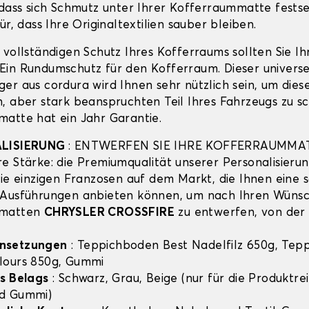
 dass sich Schmutz unter Ihrer Kofferraummatte festse
ür, dass Ihre Originaltextilien sauber bleiben.
 vollständigen Schutz Ihres Kofferraums sollten Sie I
in Rundumschutz für den Kofferraum. Dieser universe
er aus cordura wird Ihnen sehr nützlich sein, um dies
, aber stark beanspruchten Teil Ihres Fahrzeugs zu sc
atte hat ein Jahr Garantie.
ALISIERUNG
: ENTWERFEN SIE IHRE KOFFERRAUMMA
e Stärke: die Premiumqualität unserer Personalisierun
die einzigen Franzosen auf dem Markt, die Ihnen eine 
 Ausführungen anbieten können, um nach Ihren Wünsc
mmatten
CHRYSLER CROSSFIRE
zu entwerfen, von der 
nsetzungen
: Teppichboden Best Nadelfilz 650g, Tep
lours 850g, Gummi
s Belags
: Schwarz, Grau, Beige (nur für die Produktre
d Gummi)