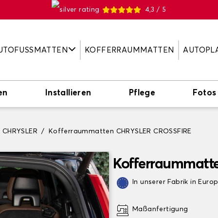
4,3 / 5
UTOFUSSMATTEN
KOFFERRAUMMATTEN
AUTOPL
en
Installieren
Pflege
Fotos
n CHRYSLER
Kofferraummatten CHRYSLER CROSSFIRE
Kofferraummatt
In unserer Fabrik in Euro
Maßanfertigung