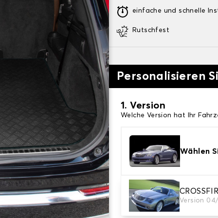
einfache und schnelle Ins
Rutschfest
Personalisieren 
1. Version
Welche Version hat Ihr Fahr
Wählen Si
CROSSFI
2. Material
Version 04
Wählen Sie das Material Ih