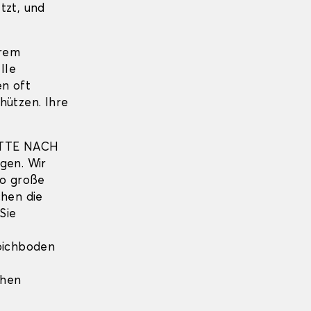
tzt, und
hrem
lle
en oft
hützen. Ihre
TTE NACH
gen. Wir
so große
hen die
Sie
pichboden
ihen