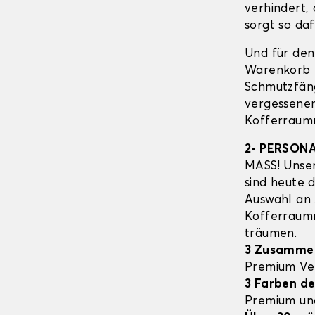
verhindert,
sorgt so daf
Und für den
Warenkorb E
Schmutzfäng
vergessenen
Kofferraumm
2- PERSON
MASS! Unser
sind heute 
Auswahl an
Kofferrau
träumen.
3 Zusamme
Premium Ve
3 Farben de
Premium un