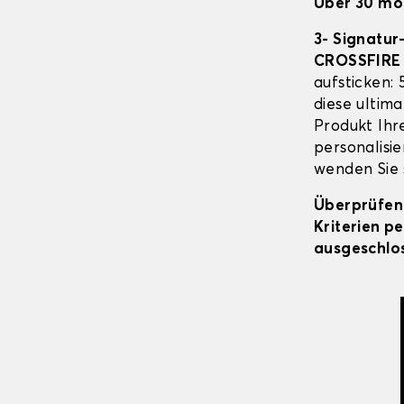
Über 30 mö
3- Signatur
CROSSFIRE
aufsticken:
diese ultima
Produkt Ihr
personalisie
wenden Sie s
Überprüfen 
Kriterien p
ausgeschlos