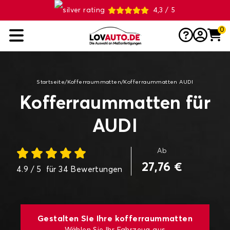
4,3 / 5
0
Startseite
/
Kofferraummatten
/
Kofferraummatten AUDI
Kofferraummatten für
AUDI
Ab
27,76 €
4.9
/ 5
für
34
Bewertungen
Gestalten Sie Ihre kofferraummatten