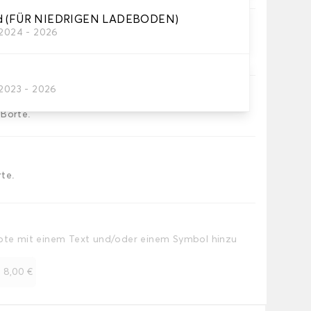
id (FÜR NIEDRIGEN LADEBODEN)
/2024 - 2026
Teppichs des Kofferraums.
/2023 - 2026
e.
 Borte.
te.
Note mit einem Text und/oder einem Symbol hinzu
+
8,00 €