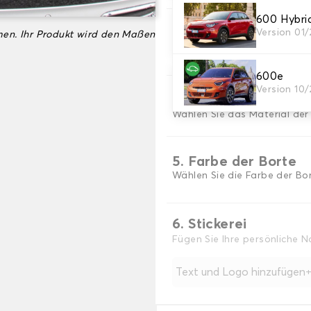
600 Hybr
3. Teppichfarbe
Version 01
en. Ihr Produkt wird den Maßen
Wählen Sie die Farbe Ihres 
600e
Version 10
4. Material der Bort
Wählen Sie das Material der
5. Farbe der Borte
Wählen Sie die Farbe der Bor
6. Stickerei
Fügen Sie Ihre persönliche 
Text und Logo hinzufügen