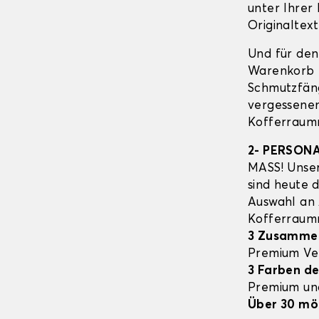
unter Ihrer
Originaltext
Und für den
Warenkorb E
Schmutzfäng
vergessenen
Kofferraumm
2- PERSON
MASS! Unser
sind heute 
Auswahl an
Kofferrau
3 Zusamme
Premium Ve
3 Farben de
Premium un
Über 30 mö