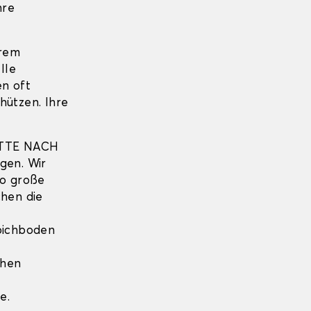
hre
hrem
lle
en oft
hützen. Ihre
TTE NACH
gen. Wir
so große
hen die
pichboden
ihen
e.