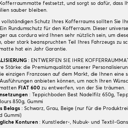
 Kofferraummatte festsetzt, und sorgt so dafür, dass I
ilien sauber bleiben.
 vollständigen Schutz Ihres Kofferraums sollten Sie I
in Rundumschutz für den Kofferraum. Dieser universe
er aus cordura wird Ihnen sehr nützlich sein, um dies
, aber stark beanspruchten Teil Ihres Fahrzeugs zu sc
atte hat ein Jahr Garantie.
ALISIERUNG
: ENTWERFEN SIE IHRE KOFFERRAUMMA
e Stärke: die Premiumqualität unserer Personalisierun
die einzigen Franzosen auf dem Markt, die Ihnen eine 
 Ausführungen anbieten können, um nach Ihren Wünsc
mmatten
FIAT 600
zu entwerfen, von der Sie träumen.
nsetzungen
: Teppichboden Best Nadelfilz 650g, Tep
lours 850g, Gummi
s Belags
: Schwarz, Grau, Beige (nur für die Produktre
d Gummi)
gliche Konturen
: Kunstleder-, Nubuk- und Textil-Gans