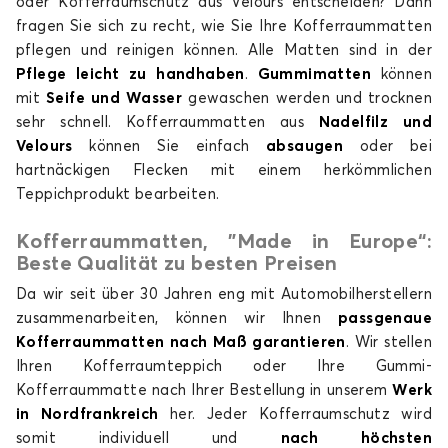
oder Kofferraumschutz aus Velours entscheiden? Dann
fragen Sie sich zu recht, wie Sie Ihre Kofferraummatten
pflegen und reinigen können.
Alle Matten sind in der
Pflege leicht zu handhaben
.
Gummimatten
können
mit
Seife und Wasser
gewaschen werden und trocknen
sehr schnell. Kofferraummatten aus
Nadelfilz und
Velours
können Sie einfach
absaugen
oder bei
hartnäckigen Flecken mit einem herkömmlichen
Teppichprodukt bearbeiten.
Kofferraummatten, "Made in Europe“:
Beste Qualität zu besten Preisen
Da wir seit über 30 Jahren eng mit Automobilherstellern
zusammenarbeiten, können wir Ihnen
passgenaue
Kofferraummatten nach Maß garantieren
. Wir stellen
Ihren Kofferraumteppich oder Ihre Gummi-
Kofferraummatte nach Ihrer Bestellung in unserem
Werk
in Nordfrankreich
her. Jeder Kofferraumschutz wird
somit individuell und
nach höchsten