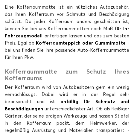
DOLPHIN
Eine Kofferraummatte ist ein nützliches Autozubehör,
das Ihren Kofferraum vor Schmutz und Beschädigung
schützt. Da jeder Kofferraum anders geschnitten ist,
können Sie bei uns Kofferraummatten nach Maß
für Ihr
Fahrzeugmodell
anfertigen lassen und das zum besten
Preis. Egal ob
Kofferraumteppich oder
Gummimatte
-
bei uns finden Sie Ihre passende Auto-Kofferraummatte
für Ihren Pkw.
Kofferraummatten für BYD DOLPHIN
DOLPHIN SURF
Kofferraummatte zum Schutz Ihres
Kofferraums
Der Kofferraum wird von Autobesitzern gern ein wenig
vernachlässigt. Dabei wird er in der Regel sehr
beansprucht und ist
anfällig für Schmutz und
Beschädigungen
unterschiedlichster Art. Ob als fleißiger
Gärtner, der seine erdigen Werkzeuge und nassen Stiefel
in den Kofferraum packt, dem Heimwerker, der
Kofferraummatten für BYD DOLPHIN SURF
regelmäßig Ausrüstung und Materialien transportiert -