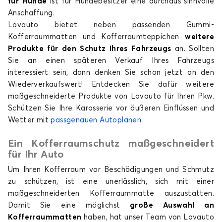
für Hunde
ist für Hundebesitzer eine durchaus sinnvolle
SEALION 5
Anschaffung.
Lovauto bietet neben passenden Gummi-
Kofferraummatten und Kofferraumteppichen
weitere
Produkte für den Schutz Ihres Fahrzeugs
an. Sollten
Sie an einen späteren Verkauf Ihres Fahrzeugs
interessiert sein, dann denken Sie schon jetzt an den
Wiederverkaufswert! Entdecken Sie dafür weitere
Kofferraummatten für BYD SEALION 5
maßgeschneiderte Produkte von Lovauto für Ihren Pkw.
Schützen Sie Ihre Karosserie vor äußeren Einflüssen und
SEALION 7
Wetter mit
passgenauen Autoplanen
.
Ein Kofferraumschutz maßgeschneidert
für Ihr Auto
Um Ihren Kofferraum vor Beschädigungen und Schmutz
zu schützen, ist eine unerlässlich, sich mit einer
maßgeschneiderten Kofferraummatte auszustatten.
Damit Sie eine möglichst
große Auswahl an
Kofferraummatten für BYD SEALION 7
Kofferraummatten
haben, hat unser Team von Lovauto
TANG