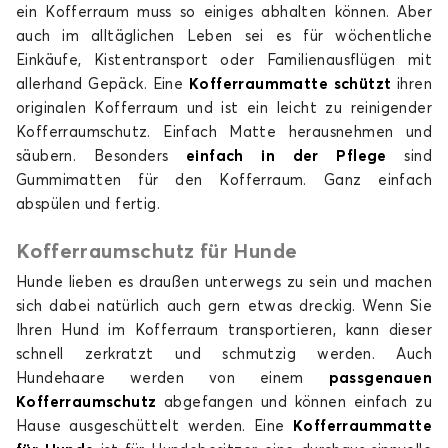
HAN
ein Kofferraum muss so einiges abhalten können. Aber
auch im alltäglichen Leben sei es für wöchentliche
Einkäufe, Kistentransport oder Familienausflügen mit
allerhand Gepäck. Eine
Kofferraummatte schützt
ihren
originalen Kofferraum und ist ein leicht zu reinigender
Kofferraumschutz. Einfach Matte herausnehmen und
säubern. Besonders
einfach in der Pflege
sind
Gummimatten für den Kofferraum. Ganz einfach
Kofferraummatten für BYD HAN
abspülen und fertig.
SEAL
Kofferraumschutz für Hunde
Hunde lieben es draußen unterwegs zu sein und machen
sich dabei natürlich auch gern etwas dreckig. Wenn Sie
Ihren Hund im Kofferraum transportieren, kann dieser
schnell zerkratzt und schmutzig werden. Auch
Hundehaare werden von einem
passgenauen
Kofferraumschutz
abgefangen und können einfach zu
Kofferraummatten für BYD SEAL
Hause ausgeschüttelt werden. Eine
Kofferraummatte