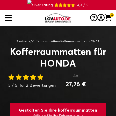
4,3 / 5
0
Startseite
/
Kofferraummatten
/
Kofferraummatten HONDA
Kofferraummatten für
HONDA
Ab
27,76 €
5
/ 5
für
2
Bewertungen
Gestalten Sie Ihre kofferraummatten