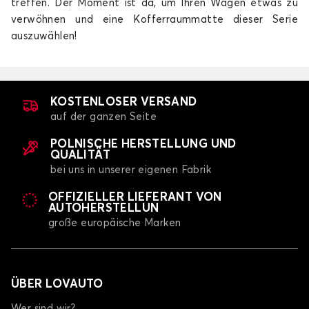
treffen. Der Moment ist da, um Ihren Wagen etwas zu
e:Ny1
verwöhnen und eine Kofferraummatte dieser Serie
auszuwählen!
KOSTENLOSER VERSAND
auf der ganzen Seite
Kofferraummatten für HONDA e:Ny1
POLNISCHE HERSTELLUNG UND
QUALITÄT
HR-V
bei uns in unserer eigenen Fabrik
OFFIZIELLER LIEFERANT VON
AUTOHERSTELLUN
große europäische Marken
ÜBER LOVAUTO
Kofferraummatten für HONDA HR-V
Wer sind wir?