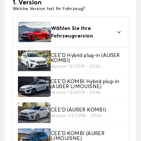
1. Version
Welche Version hat Ihr Fahrzeug?
Wählen Sie Ihre
Fahrzeugversion
CEE'D Hybrid plug-in (AUßER
KOMBI)
2. Material
Version 12/2019 - 2026
Wählen Sie das Material Ihrer Kofferraummatte
CEE'D KOMBI Hybrid plug-in
(AUßER LIMOUISNE)
3. Teppichfarbe
Version 12/2019 - 2026
Wählen Sie die Farbe Ihres Teppichs des
Kofferraums.
CEE'D (AUßER KOMBI)
Version 03/2018 - 2026
4. Material der Borte.
CEE'D KOMBI (AUßER
Wählen Sie das Material der Borte.
LIMOUISNE)