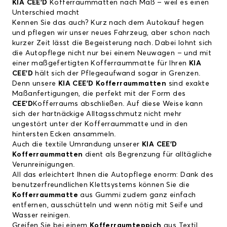
KIA CEE'D
Kofferraummatten nach Maß – weil es einen
Unterschied macht
Kennen Sie das auch? Kurz nach dem Autokauf hegen
und pflegen wir unser neues Fahrzeug, aber schon nach
kurzer Zeit lässt die Begeisterung nach. Dabei lohnt sich
die Autopflege nicht nur bei einem Neuwagen – und mit
einer maßgefertigten Kofferraummatte für Ihren
KIA
CEE'D
hält sich der Pflegeaufwand sogar in Grenzen.
Denn unsere
KIA CEE'D
Kofferraummatten
sind exakte
Maßanfertigungen, die perfekt mit der Form des
CEE'D
Kofferraums abschließen. Auf diese Weise kann
sich der hartnäckige Alltagsschmutz nicht mehr
ungestört unter der Kofferraummatte und in den
hintersten Ecken ansammeln.
Auch die textile Umrandung unserer
KIA CEE'D
Kofferraummatten
dient als Begrenzung für alltägliche
Verunreinigungen.
All das erleichtert Ihnen die Autopflege enorm: Dank des
benutzerfreundlichen Klettsystems können Sie die
Kofferraummatte
aus Gummi zudem ganz einfach
entfernen, ausschütteln und wenn nötig mit Seife und
Wasser reinigen.
Greifen Sie bei einem
Kofferraumteppich
aus Textil