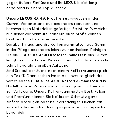
gegen äußere Einflüsse und Ihr
LEXUS
bleibt lang
anhaltend in einem Top-Zustand.
Unsere
LEXUS RX 450H Kofferraummatten
in der
Gummi-Variante sind aus besonders robusten und
hochwertigen Materialien gefertigt. So ist Ihr Pkw nicht
nur sicher vor Schmutz, sondern auch Stöße können
bestmöglich abgefedert werden.
Darüber hinaus sind die Kofferraummatten aus Gummi
in der Pflege besonders leicht zu handhaben. Reinigen
Sie die
LEXUS RX 450H Kofferraummatten
aus Gummi
lediglich mit Seife und Wasser. Danach trocknet sie sehr
schnell und ohne großen Aufwand.
Sind Sie auf der Suche nach einem
Kofferraumteppich
aus Textil? Dann stehen Ihnen bei Lovauto gleich drei
verschiedene
LEXUS RX 450H Kofferraummatten
aus
Nadelfilz oder Velours – in schwarz, grau und beige –
zur Verfügung. Unsere Kofferraummatten Best, Falcon
und Premium können Sie bei losem Schmutz ganz
einfach absaugen oder bei hartnäckigen Flecken mit
einem herkömmlichen Reinigungsprodukt für Teppiche
behandeln.