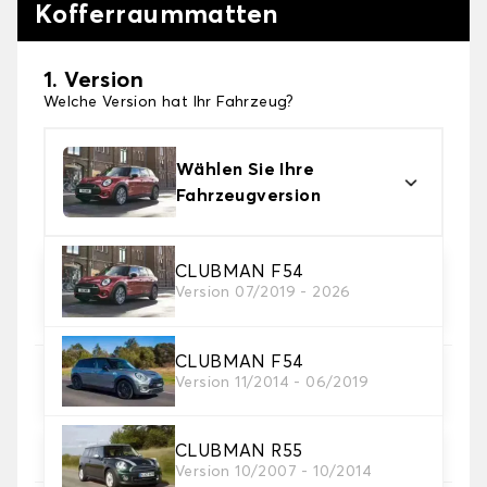
Kofferraummatten
1. Version
Welche Version hat Ihr Fahrzeug?
Wählen Sie Ihre
Fahrzeugversion
CLUBMAN F54
2. Material
Version 07/2019 - 2026
Wählen Sie das Material Ihrer Kofferraummatte
CLUBMAN F54
3. Teppichfarbe
Version 11/2014 - 06/2019
Wählen Sie die Farbe Ihres Teppichs des
Kofferraums.
CLUBMAN R55
Version 10/2007 - 10/2014