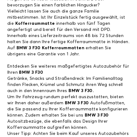
bevorzugen Sie einen farblichen Hingucker?
Vielleicht lassen Sie auch die ganze Familie
mitbestimmen. Ist Ihr Einzelstück fertig ausgewählt, ist
die
Kofferraummatte
innerhalb von fünf Tagen
angefertigt und bereit für den Versand mit DPD.
Innerhalb eines Lieferzeitraums von 48 bis 72 Stunden
halten Sie dann Ihre fertige Kofferraummatte in Händen.
Auf
BMW 3 F30
Kofferraummatten
erhalten Sie
übrigens eine Garantie von 1 Jahr.
Entdecken Sie weiteres maßgefertigtes Autozubehör für
Ihren
BMW 3 F30
Getränke, Snacks und Straßendreck: Im Familienalltag
finden Flecken, Krümel und Schmutz ihren Weg schnell
auch in den Innenraum Ihres
BMW 3 F30.
Um Ihr Fahrzeug rundum perfekt auszustatten, bieten
wir Ihnen daher außerdem
BMW 3 F30
Autofußmatten
,
die Sie passend zu Ihrer Kofferraummatte konfigurieren
können. Zudem erhalten Sie bei uns
BMW 3 F30
Autositzbezüge
, die ebenfalls das Design Ihrer
Kofferraummatte aufgreifen können.
Unser Tipp: Achten Sie beim Kauf unseres Autozubehörs