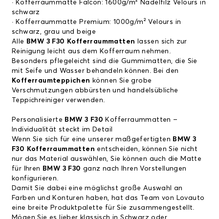
· Kofferraummatte Falcon: 1600g/m² Nadelfilz Velours in
schwarz
· Kofferraummatte Premium: 1000g/m² Velours in
schwarz, grau und beige
Alle
BMW 3 F30
Kofferraummatten
lassen sich zur
Reinigung leicht aus dem Kofferraum nehmen.
Besonders pflegeleicht sind die Gummimatten, die Sie
mit Seife und Wasser behandeln können. Bei den
Kofferraumteppichen
können Sie grobe
Verschmutzungen abbürsten und handelsübliche
Teppichreiniger verwenden.
Personalisierte
BMW 3 F30
Kofferraummatten –
Individualität steckt im Detail
Wenn Sie sich für eine unserer maßgefertigten
BMW 3
F30
Kofferraummatten
entscheiden, können Sie nicht
nur das Material auswählen, Sie können auch die Matte
für Ihren
BMW 3 F30
ganz nach Ihren Vorstellungen
konfigurieren.
Damit Sie dabei eine möglichst große Auswahl an
Farben und Konturen haben, hat das Team von Lovauto
eine breite Produktpalette für Sie zusammengestellt.
Mögen Sie es lieber klassisch in Schwarz oder