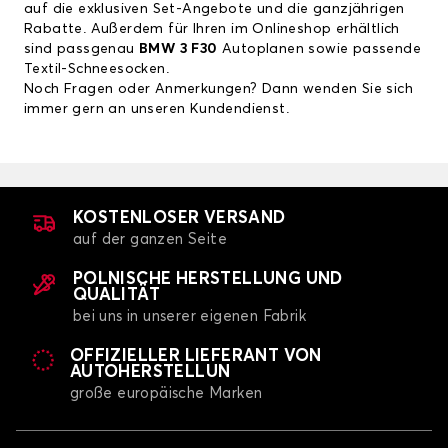
auf die exklusiven Set-Angebote und die ganzjährigen
Rabatte. Außerdem für Ihren im Onlineshop erhältlich
sind passgenau
BMW 3 F30
Autoplanen
sowie passende
Textil-Schneesocken.
Noch Fragen oder Anmerkungen? Dann wenden Sie sich
immer gern an unseren Kundendienst.
KOSTENLOSER VERSAND
auf der ganzen Seite
POLNISCHE HERSTELLUNG UND
QUALITÄT
bei uns in unserer eigenen Fabrik
OFFIZIELLER LIEFERANT VON
AUTOHERSTELLUN
große europäische Marken