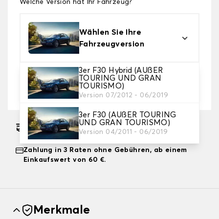
Welche Version hat Ihr Fahrzeug?
Wählen Sie Ihre
Fahrzeugversion
3er F30 Hybrid (AUßER
2. Schutzniveau
TOURING UND GRAN
TOURISMO)
Wählen Sie die passende Abdeckplane für Ihre
Bedürfnisse aus
Version 07/2012 - 06/2019
3er F30 (AUßER TOURING
UND GRAN TOURISMO)
Geschätzter kostenloser Versand am
Version 04/2011 - 06/2019
17.08.2026
Zahlung in 3 Raten ohne Gebühren, ab einem
Einkaufswert von 60 €.
Merkmale