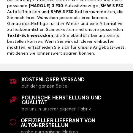
der Anfang. Entdecken Sie in unserem Onlineshop auch
passende
[
MARQUE] 3 F30
Autositzbezüge
,
BMW 3 F30
Autofußmatten
und
BMW 3 F30
Kofferraummatten
, die
Sie nach Ihren Wünschen personalisieren können.
Genau das Richtige für den Winter und eine Alternative
zu herkömmlichen Schneeketten sind unsere passenden
Textil-Schneesocken
, die Sie ebenfalls bei uns online
bestellen können. Wenn Sie wirklich clever einkaufen
möchten, entscheiden Sie sich für unsere Angebots-Sets,
mit denen Sie lohnenswert sparen können.
KOSTENLOSER VERSAND
auf der ganzen Seite
POLNISCHE HERSTELLUNG UND
QUALITÄT
bei uns in unserer eigenen Fabrik
OFFIZIELLER LIEFERANT VON
AUTOHERSTELLUN
große europäische Marken