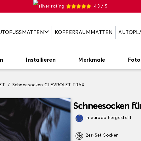
4,3 / 5
UTOFUSSMATTEN
KOFFERRAUMMATTEN
AUTOPL
en
Installieren
Merkmale
Foto
ET
Schneesocken CHEVROLET TRAX
Schneesocken f
in europa hergestellt
2er-Set Socken