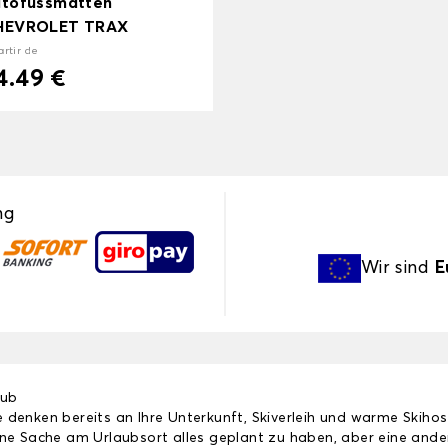
tofussmatten
HEVROLET TRAX
artir de
4.49 €
ng
Wir sind
E
aub
e denken bereits an Ihre Unterkunft, Skiverleih und warme Skih
 eine Sache am Urlaubsort alles geplant zu haben, aber eine an