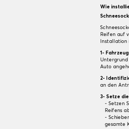
Wie install
Schneesock
Schneesocke
Reifen auf 
Installation
1- Fahrzeug
Untergrund 
Auto angehal
2- Identifi
an den Antr
3- Setze di
- Setzen S
Reifens a
- Schieben
gesamte K