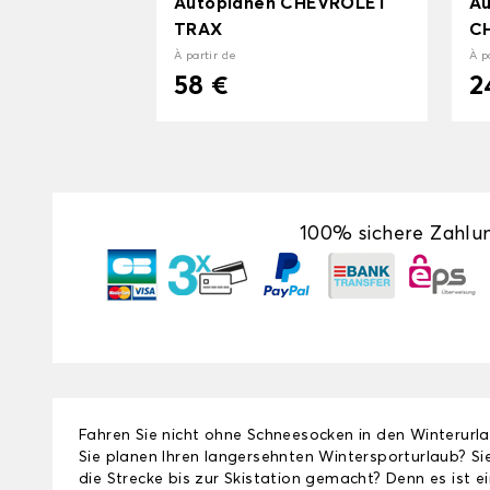
Autoplanen CHEVROLET
Au
TRAX
C
À partir de
À p
58 €
2
100% sichere Zahlu
Fahren Sie nicht ohne Schneesocken in den Winterurl
Sie planen Ihren langersehnten Wintersporturlaub? Si
die Strecke bis zur Skistation gemacht? Denn es ist