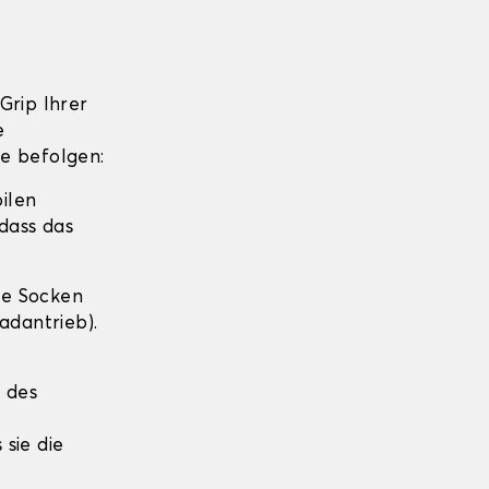
Grip Ihrer
e
te befolgen:
bilen
dass das
die Socken
adantrieb).
e des
 sie die