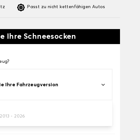
etz
Passt zu nicht kettenfähigen Autos
ie Ihre Schneesocken
zeug?
e Ihre Fahrzeugversion
socke
/2013 - 2026
hneesocken für Ihre Bedürfnisse.