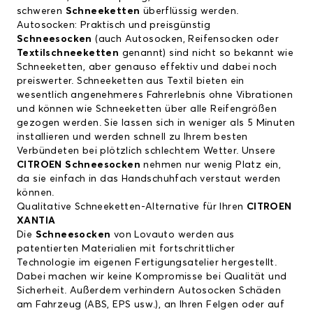
schweren
Schneeketten
überflüssig werden.
Autosocken: Praktisch und preisgünstig
Schneesocken
(auch Autosocken, Reifensocken oder
Textilschneeketten
genannt) sind nicht so bekannt wie
Schneeketten, aber genauso effektiv und dabei noch
preiswerter. Schneeketten aus Textil bieten ein
wesentlich angenehmeres Fahrerlebnis ohne Vibrationen
und können wie Schneeketten über alle Reifengrößen
gezogen werden. Sie lassen sich in weniger als 5 Minuten
installieren und werden schnell zu Ihrem besten
Verbündeten bei plötzlich schlechtem Wetter. Unsere
CITROEN Schneesocken
nehmen nur wenig Platz ein,
da sie einfach in das Handschuhfach verstaut werden
können.
Qualitative Schneeketten-Alternative für Ihren
CITROEN
XANTIA
Die
Schneesocken
von Lovauto werden aus
patentierten Materialien mit fortschrittlicher
Technologie im eigenen Fertigungsatelier hergestellt.
Dabei machen wir keine Kompromisse bei Qualität und
Sicherheit. Außerdem verhindern Autosocken Schäden
am Fahrzeug (ABS, EPS usw.), an Ihren Felgen oder auf