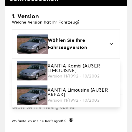
1. Version
Welche Version hat Ihr Fahrzeug?
Wählen Sie Ihre
Fahrzeugversion
XANTIA Kombi (AUßER
2. Finishing Schneesocke
LIMOUISNE)
Wählen Sie die passenden Schneesocken für Ihre
Version 11/1992 - 10/2002
Bedürfnisse.
XANTIA Limousine (AUßER
BREAK)
3. Dimensionen
Version 11/1992 - 10/2002
Geben Sie Ihre Reifengröße ein
Wo finde ich meine Reifengröße?