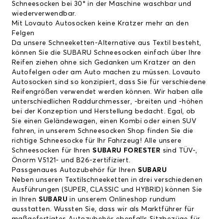
Schneesocken bei 30° in der Maschine waschbar und
wiederverwendbar.
Mit Lovauto Autosocken keine Kratzer mehr an den
Felgen
Da unsere Schneeketten-Alternative aus Textil besteht,
können Sie die
SUBARU Schneesocken
einfach über Ihre
Reifen ziehen ohne sich Gedanken um Kratzer an den
Autofelgen oder am Auto machen zu müssen. Lovauto
Autosocken sind so konzipiert, dass Sie für verschiedene
Reifengrößen verwendet werden können. Wir haben alle
unterschiedlichen Raddurchmesser, -breiten und -höhen
bei der Konzeption und Herstellung bedacht. Egal, ob
Sie einen Geländewagen, einen Kombi oder einen SUV
fahren, in unserem Schneesocken Shop finden Sie die
richtige Schneesocke für Ihr Fahrzeug! Alle unsere
Schneesocken für Ihren
SUBARU FORESTER
sind TÜV-,
Önorm V5121- und B26-zertifiziert.
Passgenaues Autozubehör für Ihren
SUBARU
Neben unseren Textilschneeketten in drei verschiedenen
Ausführungen (SUPER, CLASSIC und HYBRID) können Sie
in Ihren
SUBARU
in unserem Onlineshop rundum
ausstatten. Wussten Sie, dass wir als Marktführer für
maßgefertigtes Autozubehör ebenfalls Sitzbezüge für