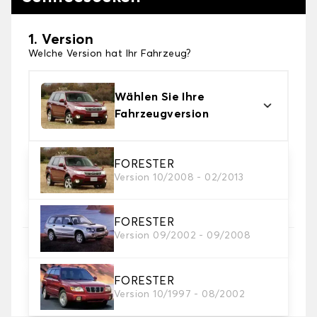
1. Version
Welche Version hat Ihr Fahrzeug?
Wählen Sie Ihre
Fahrzeugversion
2. Finishing Schneesocke
FORESTER
Version 10/2008 - 02/2013
Wählen Sie die passenden Schneesocken für Ihre
Bedürfnisse.
FORESTER
Version 09/2002 - 09/2008
3. Dimensionen
Geben Sie Ihre Reifengröße ein
FORESTER
Wo finde ich meine Reifengröße?
Version 10/1997 - 08/2002