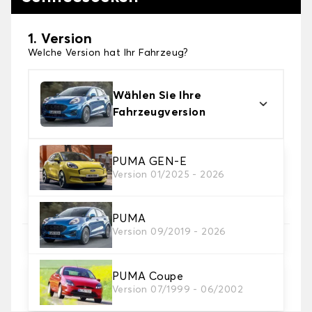
1. Version
Welche Version hat Ihr Fahrzeug?
Wählen Sie Ihre
Fahrzeugversion
2. Finishing Schneesocke
PUMA GEN-E
Version 01/2025 - 2026
Wählen Sie die passenden Schneesocken für Ihre
Bedürfnisse.
PUMA
Version 09/2019 - 2026
3. Dimensionen
Geben Sie Ihre Reifengröße ein
PUMA Coupe
Wo finde ich meine Reifengröße?
Version 07/1999 - 06/2002