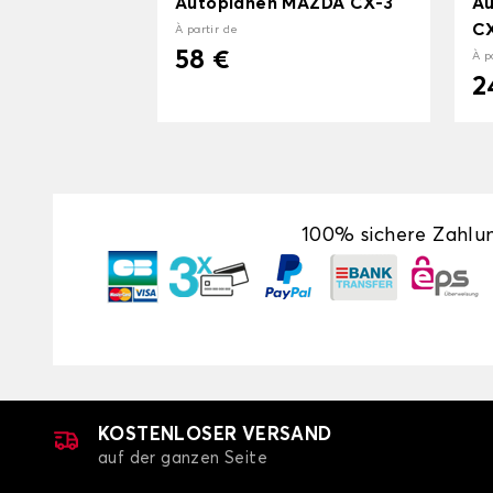
Autoplanen MAZDA CX-3
A
C
À partir de
58 €
À p
2
100% sichere Zahlu
KOSTENLOSER VERSAND
auf der ganzen Seite