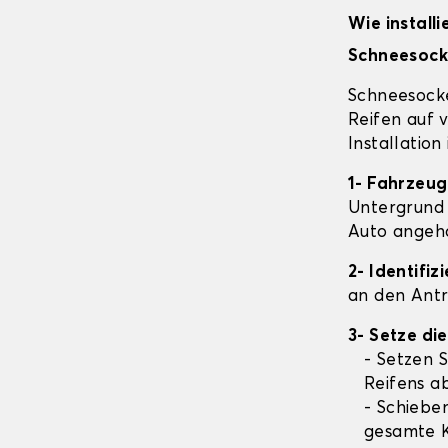
Wie install
Schneesock
Schneesocke
Reifen auf 
Installation
1- Fahrzeug
Untergrund 
Auto angehal
2- Identifi
an den Antr
3- Setze di
- Setzen S
Reifens a
- Schieben
gesamte K