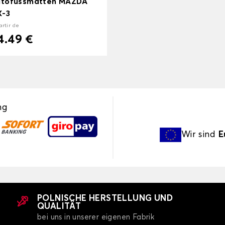
utofussmatten MAZDA
X-3
artir de
4.49 €
ng
Wir sind
E
POLNISCHE HERSTELLUNG UND
QUALITÄT
bei uns in unserer eigenen Fabrik