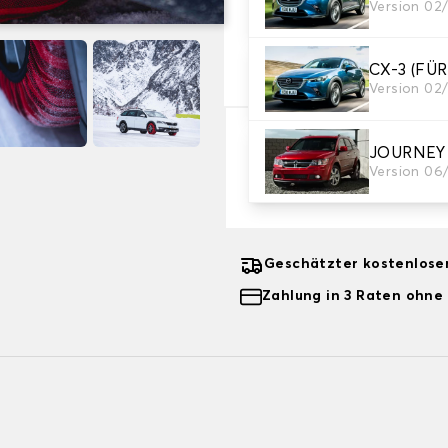
3. Dimensionen
Version 02
Geben Sie Ihre Reifengröße 
CX-3 (FÜ
Wo finde ich meine Reifengröße?
Version 02
63,99 €
JOURNEY
Version 06
-20%
79,99 €
Geschätzter kostenlose
Zahlung in 3 Raten ohne