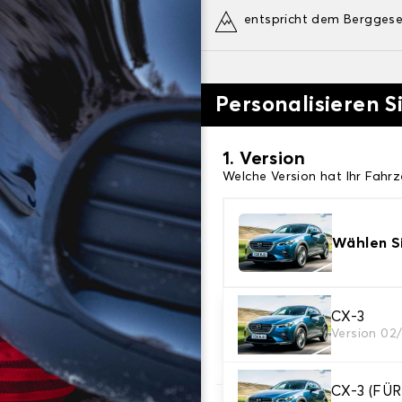
entspricht dem Bergges
Personalisieren S
1. Version
Welche Version hat Ihr Fahr
Wählen Si
2. Finishing Schnee
CX-3
Version 02
Wählen Sie die passenden Sc
CX-3 (F