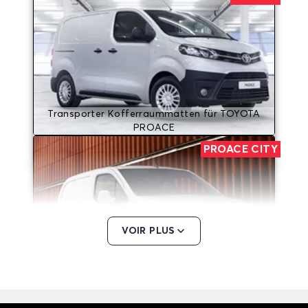
Transporter Kofferraummatten für TOYOTA
PROACE
PROACE CITY
VOIR PLUS
Transporter Kofferraummatten für TOYOTA
PROACE CITY
PROACE CITY Electric