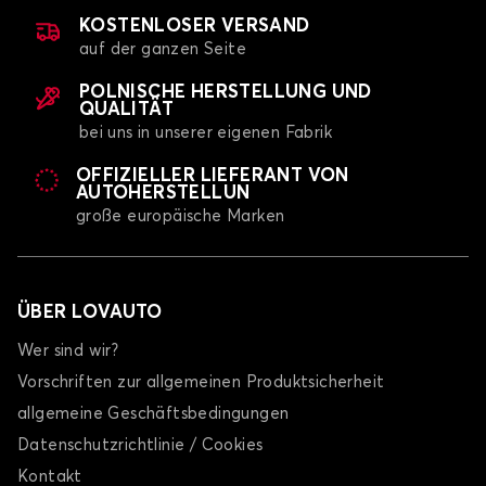
KOSTENLOSER VERSAND
auf der ganzen Seite
POLNISCHE HERSTELLUNG UND
QUALITÄT
bei uns in unserer eigenen Fabrik
OFFIZIELLER LIEFERANT VON
Transporter Kofferraummatten für TOYOTA
AUTOHERSTELLUN
PROACE CITY Electric
große europäische Marken
PROACE Electric
ÜBER LOVAUTO
Wer sind wir?
Vorschriften zur allgemeinen Produktsicherheit
allgemeine Geschäftsbedingungen
Transporter Kofferraummatten für TOYOTA
PROACE Electric
Datenschutzrichtlinie / Cookies
Kontakt