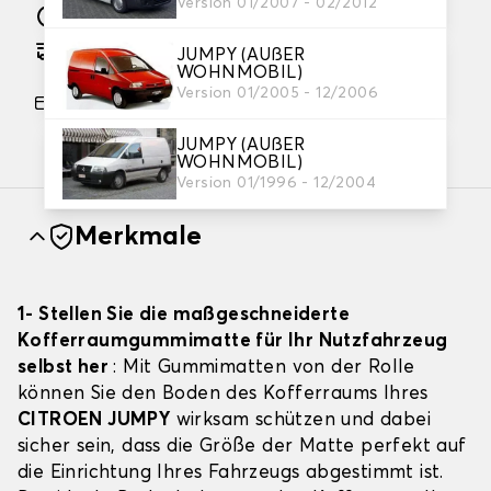
Version 01/2007 - 02/2012
Herstellung innerhalb von 10 Werktage
Geschätzter kostenloser Versand am
JUMPY (AUßER
WOHNMOBIL)
26.08.2026
Version 01/2005 - 12/2006
Zahlung in 3 Raten ohne Gebühren, ab einem
Einkaufswert von 60 €.
JUMPY (AUßER
WOHNMOBIL)
Version 01/1996 - 12/2004
Merkmale
1- Stellen Sie die maßgeschneiderte
Kofferraumgummimatte für Ihr Nutzfahrzeug
selbst her
: Mit Gummimatten von der Rolle
können Sie den Boden des Kofferraums Ihres
CITROEN JUMPY
wirksam schützen und dabei
sicher sein, dass die Größe der Matte perfekt auf
die Einrichtung Ihres Fahrzeugs abgestimmt ist.