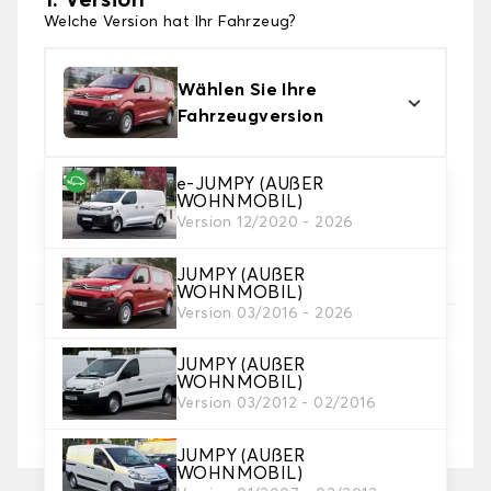
1. Version
Welche Version hat Ihr Fahrzeug?
Wählen Sie Ihre
Fahrzeugversion
e-JUMPY (AUßER
2. Teppichfarbe
WOHNMOBIL)
Wählen Sie die Farbe Ihres Teppichs des
Version 12/2020 - 2026
Kofferraums.
JUMPY (AUßER
WOHNMOBIL)
Version 03/2016 - 2026
3. Länge
JUMPY (AUßER
WOHNMOBIL)
Version 03/2012 - 02/2016
Meter (feste Breite: 1,5 Meter)
JUMPY (AUßER
WOHNMOBIL)