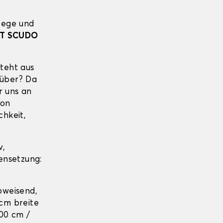
lege und
AT SCUDO
teht aus
rüber? Da
r uns an
ion
chkeit,
v,
ensetzung:
abweisend,
cm breite
100 cm /