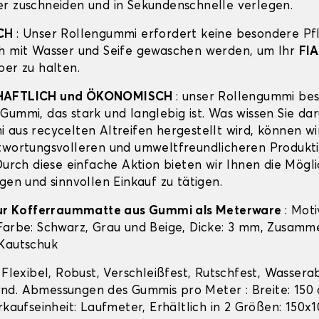
r zuschneiden und in Sekundenschnelle verlegen.
SCH
: Unser Rollengummi erfordert keine besondere Pf
h mit Wasser und Seife gewaschen werden, um Ihr
FI
ber zu halten.
HAFTLICH und ÖKONOMISCH
: unser Rollengummi bes
Gummi, das stark und langlebig ist. Was wissen Sie da
 aus recycelten Altreifen hergestellt wird, können wi
twortungsvolleren und umweltfreundlicheren Produkt
Durch diese einfache Aktion bieten wir Ihnen die Mögli
gen und sinnvollen Einkauf zu tätigen.
 zur Kofferraummatte aus Gummi als Meterware
: Moti
Farbe: Schwarz, Grau und Beige, Dicke: 3 mm, Zusamm
Kautschuk
: Flexibel, Robust, Verschleißfest, Rutschfest, Wasser
d. Abmessungen des Gummis pro Meter : Breite: 150 
rkaufseinheit: Laufmeter, Erhältlich in 2 Größen: 150x