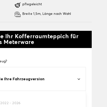
pflegeleicht
Breite 1,5m, Länge nach Wahl
ie Ihr Kofferraumteppich für
ls Meterware
zeug?
e Ihre Fahrzeugversion
/2022 - 2026
Teppichs des Kofferraums.