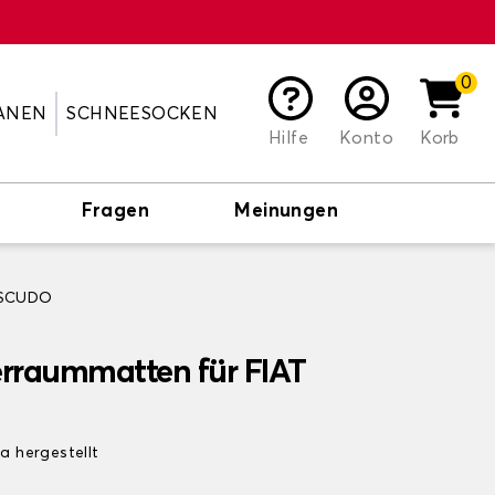
0
ANEN
SCHNEESOCKEN
Hilfe
Konto
Korb
Fragen
Meinungen
 SCUDO
erraummatten für FIAT
pa hergestellt