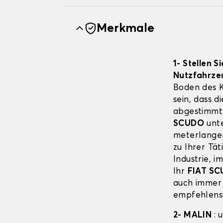
Merkmale
1- Stellen 
Nutzfahrze
Boden des 
sein, dass 
abgestimmt 
SCUDO
unte
meterlangen
zu Ihrer Tät
Industrie, 
Ihr
FIAT S
auch immer 
empfehlensw
2- MALIN
: 