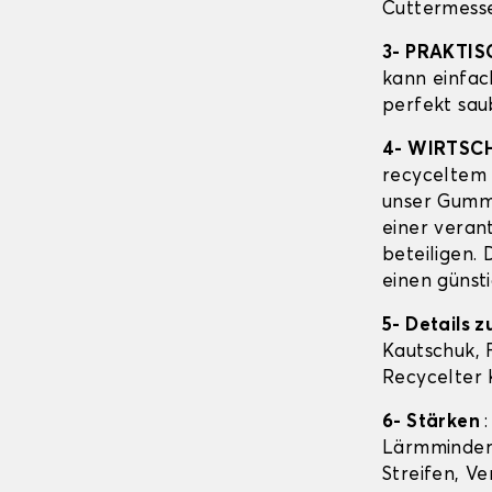
Cuttermesse
3- PRAKTI
kann einfac
perfekt sau
4- WIRTSC
recyceltem 
unser Gummi
einer veran
beteiligen. 
einen günsti
5- Details
Kautschuk, 
Recycelter 
6- Stärken
Lärmmindern
Streifen, Ve