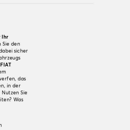
 Ihr
 Sie den
abei sicher
Fahrzeugs
s
FIAT
rem
erfen, das
n, in der
? Nutzen Sie
iten? Was
n