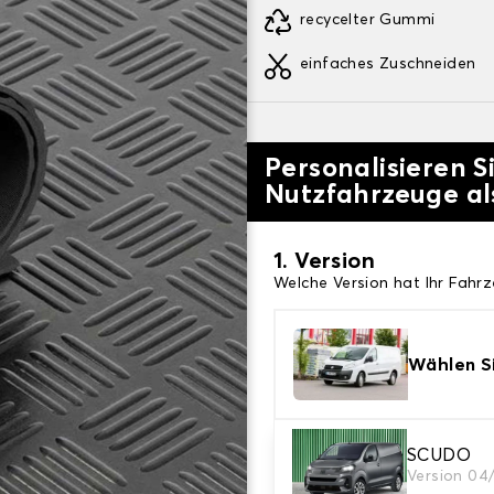
recycelter Gummi
einfaches Zuschneiden
Personalisieren S
Nutzfahrzeuge a
1. Version
Welche Version hat Ihr Fahr
Wählen Si
SCUDO
2. Teppichfarbe
Version 04
Wählen Sie die Farbe Ihres 