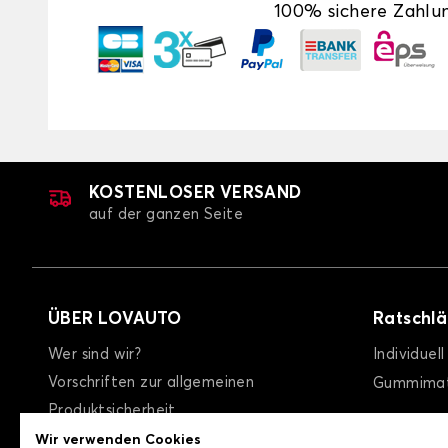
100% sichere Zahlu
KOSTENLOSER VERSAND
auf der ganzen Seite
ÜBER LOVAUTO
Ratschl
Wer sind wir?
Individuel
Vorschriften zur allgemeinen
Gummimat
Produktsicherheit
allgemeine Geschäftsbedingungen
Wir verwenden Cookies