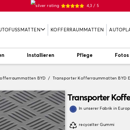
4,3 / 5
UTOFUSSMATTEN
KOFFERRAUMMATTEN
AUTOPL
en
Installieren
Pflege
Fotos
Kofferraummatten BYD
Transporter Kofferraummatten BYD 
Transporter Koff
In unserer Fabrik in Euro
recycelter Gummi