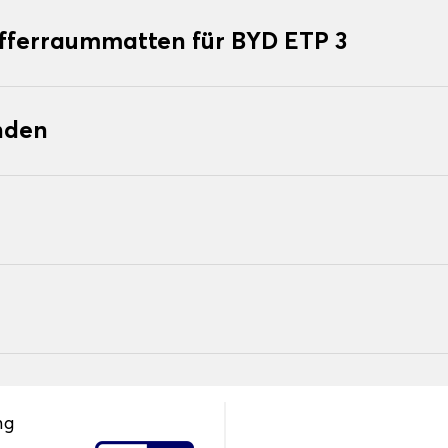
offerraummatten für BYD ETP 3
nden
ng