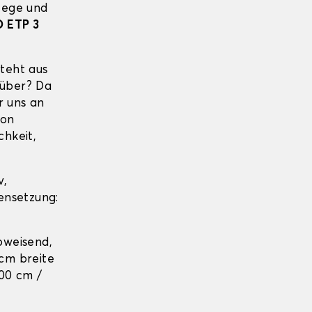
lege und
 ETP 3
teht aus
rüber? Da
r uns an
ion
chkeit,
v,
ensetzung:
abweisend,
cm breite
100 cm /