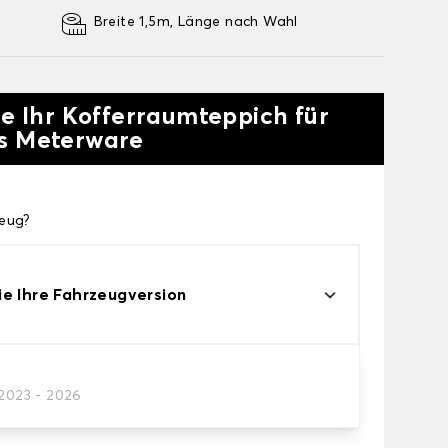
Breite 1,5m, Länge nach Wahl
ie Ihr Kofferraumteppich für
ls Meterware
zeug?
e Ihre Fahrzeugversion
/2023 - 2026
Teppichs des Kofferraums.