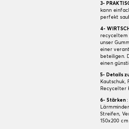
3- PRAKTI
kann einfac
perfekt sau
4- WIRTSC
recyceltem 
unser Gummi
einer veran
beteiligen. 
einen günsti
5- Details
Kautschuk, 
Recycelter 
6- Stärken
Lärmmindern
Streifen, Ve
150x200 cm