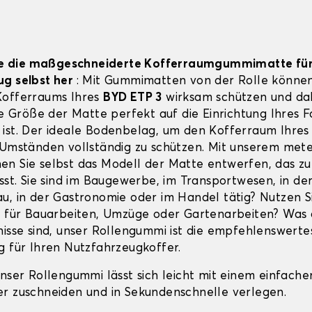
Sie die maßgeschneiderte Kofferraumgummimatte für
ug selbst her
: Mit Gummimatten von der Rolle können
Kofferraums Ihres
BYD ETP 3
wirksam schützen und dab
die Größe der Matte perfekt auf die Einrichtung Ihres 
ist. Der ideale Bodenbelag, um den Kofferraum Ihre
 Umständen vollständig zu schützen. Mit unserem met
n Sie selbst das Modell der Matte entwerfen, das zu
sst. Sie sind im Baugewerbe, im Transportwesen, in der
u, in der Gastronomie oder im Handel tätig? Nutzen S
t für Bauarbeiten, Umzüge oder Gartenarbeiten? Was
nisse sind, unser Rollengummi ist die empfehlenswerte
g für Ihren Nutzfahrzeugkoffer.
unser Rollengummi lässt sich leicht mit einem einfache
r zuschneiden und in Sekundenschnelle verlegen.