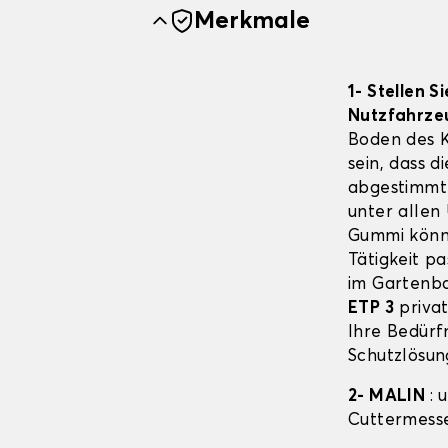
Merkmale
1- Stellen 
Nutzfahrze
Boden des 
sein, dass 
abgestimmt 
unter allen
Gummi könne
Tätigkeit pa
im Gartenba
ETP 3
priva
Ihre Bedürf
Schutzlösun
2- MALIN
: 
Cuttermesse