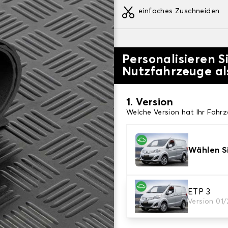
einfaches Zuschneiden
Personalisieren S
Nutzfahrzeuge a
1. Version
Welche Version hat Ihr Fahr
Wählen Si
ETP 3
2. Teppichfarbe
Version 01
Wählen Sie die Farbe Ihres 