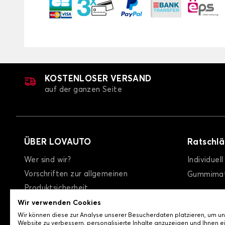
KOSTENLOSER VERSAND
auf der ganzen Seite
ÜBER LOVAUTO
Ratschl
Wer sind wir?
Individuel
Vorschriften zur allgemeinen
Gummimat
Produktsicherheit
allgemeine Geschäftsbedingungen
Wir verwenden Cookies
Wir können diese zur Analyse unserer Besucherdaten platzieren, um u
Datenschutzrichtlinie / Cookies
Website zu verbessern, personalisierte Inhalte anzuzeigen und Ihnen e