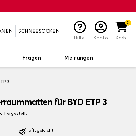
0
ANEN
SCHNEESOCKEN
Hilfe
Konto
Korb
Fragen
Meinungen
ETP 3
erraummatten für BYD ETP 3
pa hergestellt
pflegeleicht