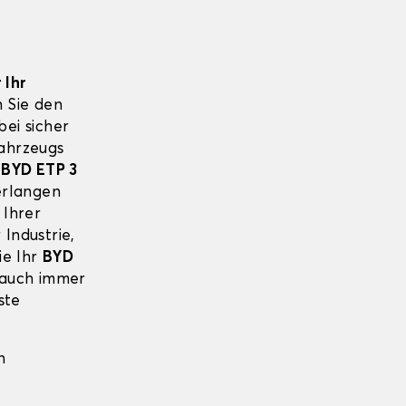
 Ihr
 Sie den
ei sicher
Fahrzeugs
s
BYD ETP 3
erlangen
 Ihrer
 Industrie,
ie Ihr
BYD
 auch immer
ste
n