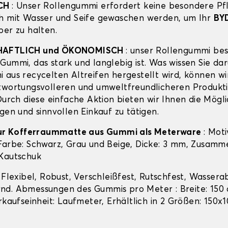
SCH
: Unser Rollengummi erfordert keine besondere Pf
h mit Wasser und Seife gewaschen werden, um Ihr
BYD
ber zu halten.
HAFTLICH und ÖKONOMISCH
: unser Rollengummi bes
Gummi, das stark und langlebig ist. Was wissen Sie da
 aus recycelten Altreifen hergestellt wird, können wi
twortungsvolleren und umweltfreundlicheren Produkt
Durch diese einfache Aktion bieten wir Ihnen die Mögli
gen und sinnvollen Einkauf zu tätigen.
 zur Kofferraummatte aus Gummi als Meterware
: Moti
Farbe: Schwarz, Grau und Beige, Dicke: 3 mm, Zusamm
Kautschuk
: Flexibel, Robust, Verschleißfest, Rutschfest, Wasser
d. Abmessungen des Gummis pro Meter : Breite: 150 
rkaufseinheit: Laufmeter, Erhältlich in 2 Größen: 150x