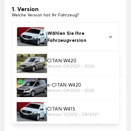
1. Version
Welche Version hat Ihr Fahrzeug?
Wählen Sie Ihre
Fahrzeugversion
2. Material
CITAN W420
Version 09/2021 - 2026
Wählen Sie das Material Ihres Autofussmatten
e-CITAN W420
3. Set-Auswahl
Version 09/2021 - 2026
Wählen Sie die Anzahl der Automatten, die Sie
benötigen.
CITAN W415
Version 11/2012 - 08/2021
4. Teppichfarbe
Wählen Sie die Farbe Ihres Teppichs Utility.