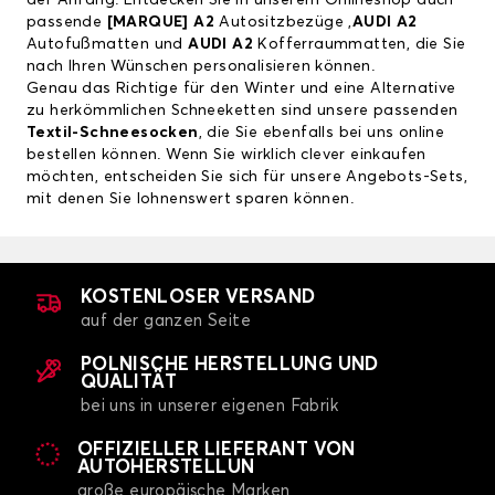
der Anfang. Entdecken Sie in unserem Onlineshop auch
passende
[
MARQUE] A2
Autositzbezüge
,
AUDI A2
Autofußmatten
und
AUDI A2
Kofferraummatten
, die Sie
nach Ihren Wünschen personalisieren können.
Genau das Richtige für den Winter und eine Alternative
zu herkömmlichen Schneeketten sind unsere passenden
Textil-Schneesocken
, die Sie ebenfalls bei uns online
bestellen können. Wenn Sie wirklich clever einkaufen
möchten, entscheiden Sie sich für unsere Angebots-Sets,
mit denen Sie lohnenswert sparen können.
KOSTENLOSER VERSAND
auf der ganzen Seite
POLNISCHE HERSTELLUNG UND
QUALITÄT
bei uns in unserer eigenen Fabrik
OFFIZIELLER LIEFERANT VON
AUTOHERSTELLUN
große europäische Marken