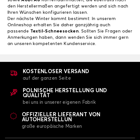
sowie
AUDI A8
Kofferraummatten
, die ebenfalls nach
den Herstellermaßen angefertigt werden und sich nach
Ihren Wünschen konfigurieren lassen.
Der nächste Winter kommt bestimmt: In unserem
Onlineshop erhalten Sie daher ganzjährig auch
passende
Textil-Schneesocken
. Sollten Sie Fragen oder
Anmerkungen haben, dann wenden Sie sich immer gern
an unseren kompetenten Kundenservice.
KOSTENLOSER VERSAND
auf der ganzen Seite
POLNISCHE HERSTELLUNG UND
QUALITÄT
bei uns in unserer eigenen Fabrik
OFFIZIELLER LIEFERANT VON
AUTOHERSTELLUN
große europäische Marken