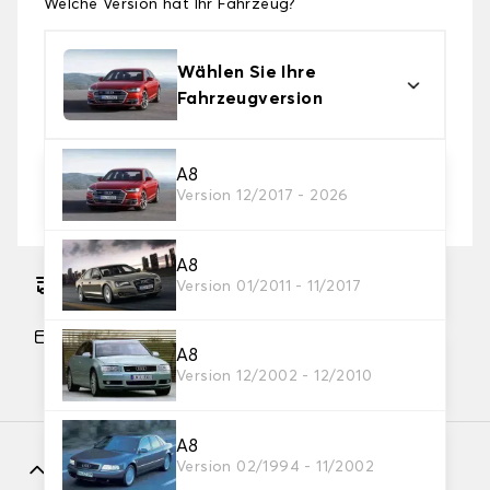
Welche Version hat Ihr Fahrzeug?
Wählen Sie Ihre
Fahrzeugversion
2. Schutzniveau
A8
Version 12/2017 - 2026
Wählen Sie die passende Abdeckplane für Ihre
Bedürfnisse aus
A8
Geschätzter kostenloser Versand am
Version 01/2011 - 11/2017
14.08.2026
Zahlung in 3 Raten ohne Gebühren, ab einem
A8
Einkaufswert von 60 €.
Version 12/2002 - 12/2010
A8
Merkmale
Version 02/1994 - 11/2002