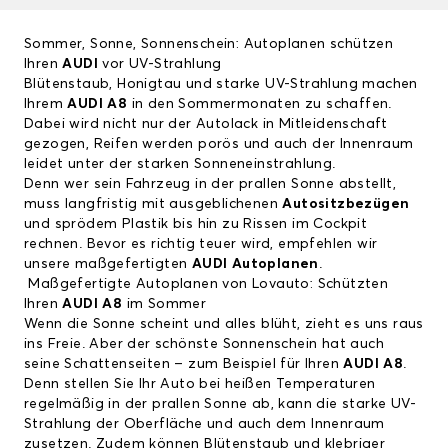
Sommer, Sonne, Sonnenschein: Autoplanen schützen
Ihren
AUDI
vor UV-Strahlung
Blütenstaub, Honigtau und starke UV-Strahlung machen
Ihrem
AUDI A8
in den Sommermonaten zu schaffen.
Dabei wird nicht nur der Autolack in Mitleidenschaft
gezogen, Reifen werden porös und auch der Innenraum
leidet unter der starken Sonneneinstrahlung.
Denn wer sein Fahrzeug in der prallen Sonne abstellt,
muss langfristig mit ausgeblichenen
Autositzbezügen
und sprödem Plastik bis hin zu Rissen im Cockpit
rechnen. Bevor es richtig teuer wird, empfehlen wir
unsere maßgefertigten
AUDI Autoplanen
.
Maßgefertigte Autoplanen von Lovauto: Schützten
Ihren
AUDI A8
im Sommer
Wenn die Sonne scheint und alles blüht, zieht es uns raus
ins Freie. Aber der schönste Sonnenschein hat auch
seine Schattenseiten – zum Beispiel für Ihren
AUDI A8
.
Denn stellen Sie Ihr Auto bei heißen Temperaturen
regelmäßig in der prallen Sonne ab, kann die starke UV-
Strahlung der Oberfläche und auch dem Innenraum
zusetzen. Zudem können Blütenstaub und klebriger