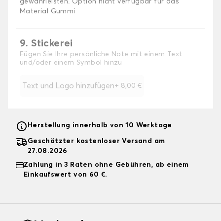
gewährleisten. Option nicht verfügbar für das
Material Gummi
9. Stickerei
Fügen Sie Ihre persönliche Note mit einem Text
und/oder einem Symbol hinzu
Text und Logo hinzufügen
+
8,00 €
Herstellung innerhalb von 10 Werktage
Geschätzter kostenloser Versand am
27.08.2026
Zahlung in 3 Raten ohne Gebühren, ab einem
Einkaufswert von 60 €.