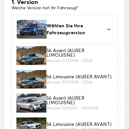
1. Version
Welche Version hat Ihr Fahrzeug?
Wählen Sie Ihre
Fahrzeugversion
S6 Avant (AUßER
2. Material
LIMOUISNE)
Wählen Sie das Material Ihres Autofussmatten
Version 07/2018 - 2026
S6 Limousine (AUßER AVANT)
3. Set-Auswahl
Version 07/2018 - 2026
Wählen Sie die Anzahl der Automatten, die Sie
benötigen.
S6 Avant (AUßER
LIMOUISNE)
4. Teppichfarbe
Version 01/2012 - 09/2018
Wählen Sie die Farbe Ihres Teppichs Auto.
S6 Limousine (AUßER AVANT)