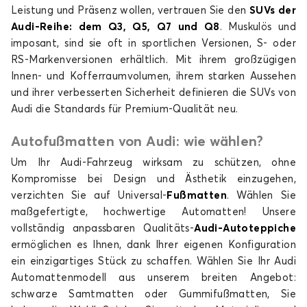
Leistung und Präsenz wollen, vertrauen Sie den
SUVs der
Audi-Reihe: dem Q3, Q5, Q7 und Q8
. Muskulös und
imposant, sind sie oft in sportlichen Versionen, S- oder
RS-Markenversionen erhältlich. Mit ihrem großzügigen
Innen- und Kofferraumvolumen, ihrem starken Aussehen
und ihrer verbesserten Sicherheit definieren die SUVs von
Fußmatten für AUDI A5
Audi die Standards für Premium-Qualität neu.
A6
Autofußmatten von Audi: wie wählen?
Um Ihr Audi-Fahrzeug wirksam zu schützen, ohne
Kompromisse bei Design und Ästhetik einzugehen,
verzichten Sie auf Universal-
Fußmatten
. Wählen Sie
maßgefertigte, hochwertige Automatten! Unsere
vollständig anpassbaren Qualitäts-
Audi-Autoteppiche
ermöglichen es Ihnen, dank Ihrer eigenen Konfiguration
Fußmatten für AUDI A6
ein einzigartiges Stück zu schaffen. Wählen Sie Ihr Audi
A7
Automattenmodell aus unserem breiten Angebot:
schwarze Samtmatten oder Gummifußmatten, Sie