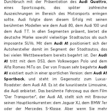
Durchbruch mit der Präsentation des
Audi Quattro
,
eines Sportcoupés, das später zahlreiche
Auszeichnungen im Bereich des Motorsports erringen
sollte. Audi folgte dann diesem Erfolg mit seinen
berühmten Modellen wie dem Audi 80, dem Audi 100 und
dem Audi TT. In allen Segmenten präsent, bietet die
Fußmatten für AUDI A3
deutsche Marke sowohl vielseitige Stadtautos als auch
A4
imposante SUVs. Mit dem
Audi A1
positioniert sich der
Autohersteller damit im Segment der Stadtautos, das
bei vielen Wettbewerbern bereits begehrt ist. Der
Audi
A1
tritt mit dem DS3, dem Volkswagen Polo und dem
Alfa Romeo MiTo an. Der von Frauen sehr begehrte
Audi
A1
existiert auch in einer sportlichen Version: dem
Audi A1
Sportback
, und steht im Gegensatz zum Luxus-
Roadster: dem Audi A8. Es ist die luxuriöseste Limousine,
Fußmatten für AUDI A4
die Audi anbietet. Das berühmte Fahrzeug aus dem Film
"Der Transporter", der Audi A8, stellt sich mit Bravour
A5
seinen Hauptkonkurrenten: dem Jaguar XJ, dem BMW 7er
oder der Mercedes S-Klasse. Aber wenn Sie mehr