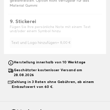
gewährleisten. Option nicht verfügbar für das
Material Gummi
9. Stickerei
Fügen Sie Ihre persönliche Note mit einem Text
und/oder einem Symbol hinzu
Text und Logo hinzufügen
+
8,00 €
Herstellung innerhalb von 10 Werktage
Geschätzter kostenloser Versand am
28.08.2026
Zahlung in 3 Raten ohne Gebühren, ab einem
Einkaufswert von 60 €.