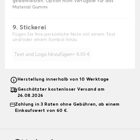
gewährleisten. Option nicht verfügbar für das
Material Gummi
9. Stickerei
Fügen Sie Ihre persönliche Note mit einem Text
und/oder einem Symbol hinzu
Text und Logo hinzufügen
+
8,00 €
Herstellung innerhalb von 10 Werktage
Geschätzter kostenloser Versand am
26.08.2026
Zahlung in 3 Raten ohne Gebühren, ab einem
Einkaufswert von 60 €.