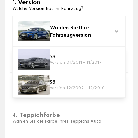
1. Version
Welche Version hat Ihr Fahrzeug?
Wählen Sie Ihre
Fahrzeugversion
2. Material
S8
Version 01/2011 - 11/2017
Wählen Sie das Material Ihres Autofussmatten
S8
3. Set-Auswahl
Version 12/2002 - 12/2010
Wählen Sie die Anzahl der Automatten, die Sie
benötigen.
4. Teppichfarbe
Wählen Sie die Farbe Ihres Teppichs Auto.