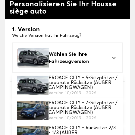
Personalisieren Sie Ihr Housse
siège auto
1. Version
Welche Version hat Ihr Fahrzeug?
Wählen Sie Ihre
Fahrzeugversion
PROACE CITY - 5-Sitzplätze /
separate Rücksitze (AUßER
CAMPINGWAGEN)
2. Satz von Bezügen
Version 10/2019 - 2026
Wählen Sie die Sitzbezüge, die Sie brauchen
PROACE CITY - 7-Sitzplätze /
separate Rücksitze (AUßER
CAMPINGWAGEN)
3. Material
Version 10/2019 - 2026
Wählen Sie das Material für Ihre Bezüge.
PROACE CITY - Rücksitze 2/3
- 1/3 (AUßER