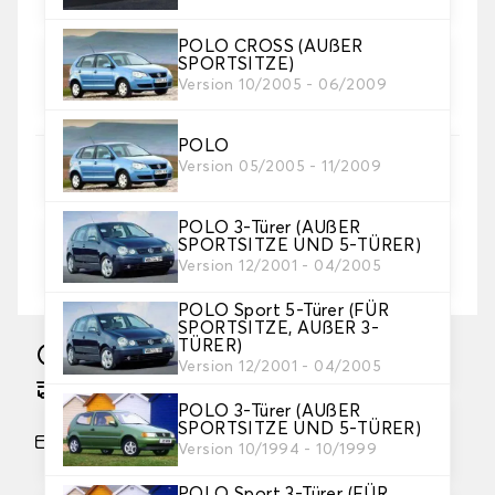
POLO CROSS (AUßER
4. Farbe
SPORTSITZE)
Wählen Sie die Farbe Ihrer Sitzbezüge.
Version 10/2005 - 06/2009
POLO
5. Stickerei
Version 05/2005 - 11/2009
Fügen Sie Ihre persönliche Note mit einem Text
und/oder einem Symbol hinzu
POLO 3-Türer (AUßER
SPORTSITZE UND 5-TÜRER)
Text und Logo hinzufügen
+ 12,00€
Version 12/2001 - 04/2005
POLO Sport 5-Türer (FÜR
SPORTSITZE, AUßER 3-
TÜRER)
Herstellung innerhalb von 15 Werktage
Version 12/2001 - 04/2005
Geschätzter kostenloser Versand am
POLO 3-Türer (AUßER
02.09.2026
SPORTSITZE UND 5-TÜRER)
Zahlung in 3 Raten ohne Gebühren, ab einem
Version 10/1994 - 10/1999
Einkaufswert von 60 €.
POLO Sport 3-Türer (FÜR