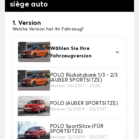
siège auto
1. Version
Welche Version hat Ihr Fahrzeug?
Wählen Sie Ihre
Fahrzeugversion
POLO Rücksitzbank 1/3 - 2/3
(AUßER SPORTSITZE)
Version 06/2017 - 2026
2. Satz von Bezügen
Wählen Sie die Sitzbezüge, die Sie brauchen
POLO (AUßER SPORTSITZE)
Version 12/2009 - 05/2017
3. Material
Wählen Sie das Material für Ihre Bezüge.
POLO SportSitze (FÜR
SPORTSITZE)
Version 12/2009 - 05/2017