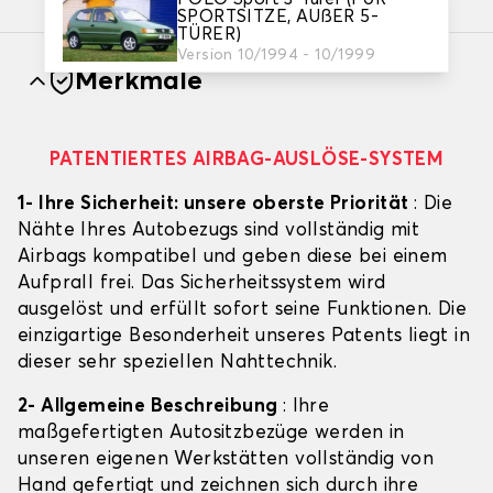
SPORTSITZE, AUßER 5-
TÜRER)
Version 10/1994 - 10/1999
Merkmale
PATENTIERTES AIRBAG-AUSLÖSE-SYSTEM
1- Ihre Sicherheit: unsere oberste Priorität
: Die
Nähte Ihres Autobezugs sind vollständig mit
Airbags kompatibel und geben diese bei einem
Aufprall frei. Das Sicherheitssystem wird
ausgelöst und erfüllt sofort seine Funktionen. Die
einzigartige Besonderheit unseres Patents liegt in
dieser sehr speziellen Nahttechnik.
2- Allgemeine Beschreibung
: Ihre
maßgefertigten Autositzbezüge werden in
unseren eigenen Werkstätten vollständig von
Hand gefertigt und zeichnen sich durch ihre