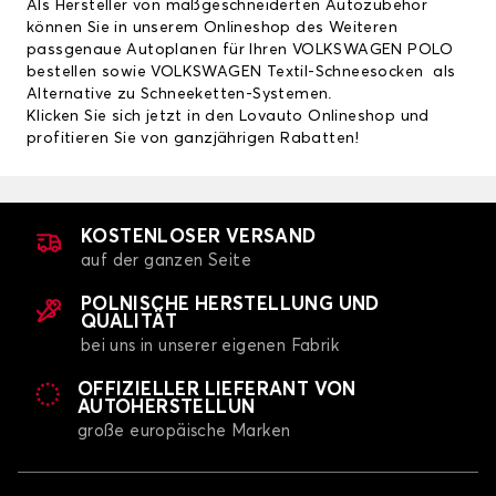
Als Hersteller von maßgeschneiderten Autozubehör
können Sie in unserem Onlineshop des Weiteren
passgenaue
Autoplanen für Ihren VOLKSWAGEN POLO
bestellen sowie
VOLKSWAGEN Textil-Schneesocken
als
Alternative zu Schneeketten-Systemen.
Klicken Sie sich jetzt in den Lovauto Onlineshop und
profitieren Sie von ganzjährigen Rabatten!
KOSTENLOSER VERSAND
auf der ganzen Seite
POLNISCHE HERSTELLUNG UND
QUALITÄT
bei uns in unserer eigenen Fabrik
OFFIZIELLER LIEFERANT VON
AUTOHERSTELLUN
große europäische Marken