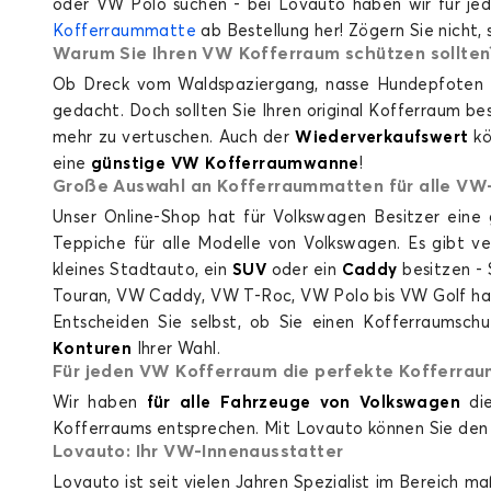
oder VW Polo suchen - bei Lovauto haben wir für jede
Kofferraummatte
ab Bestellung her! Zögern Sie nicht, 
Warum Sie Ihren VW Kofferraum schützen sollten
Ob Dreck vom Waldspaziergang, nasse Hundepfoten ode
gedacht. Doch sollten Sie Ihren original Kofferraum be
mehr zu vertuschen. Auch der
Wiederverkaufswert
kö
eine
günstige VW Kofferraumwanne
!
Große Auswahl an Kofferraummatten für alle VW
Unser Online-Shop hat für Volkswagen Besitzer ei
Kofferraummatten für VOLKSWAGEN GO
Teppiche für alle Modelle von Volkswagen. Es gibt v
kleines Stadtauto, ein
SUV
oder ein
Caddy
besitzen - 
Touran, VW Caddy, VW T-Roc, VW Polo bis VW Golf habe
Entscheiden Sie selbst, ob Sie einen Kofferraums
Konturen
Ihrer Wahl.
Für jeden VW Kofferraum die perfekte Kofferra
Wir haben
für alle Fahrzeuge von Volkswagen
die
Kofferraums entsprechen. Mit Lovauto können Sie den 
Lovauto: Ihr VW-Innenausstatter
Kofferraummatten für VOLKSWAGEN GO
Lovauto ist seit vielen Jahren Spezialist im Bereich