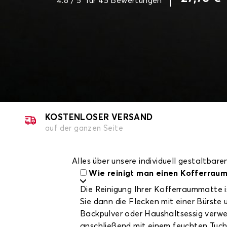
4.8
/ 5
für
45
Bewertungen
KOSTENLOSER VERSAND
auf der ganzen Seite
Alles über unsere individuell gestaltba
Wie reinigt man einen Kofferrau
Die Reinigung Ihrer Kofferraummatte i
Sie dann die Flecken mit einer Bürste
Backpulver oder Haushaltsessig verw
anschließend mit einem feuchten Tuch