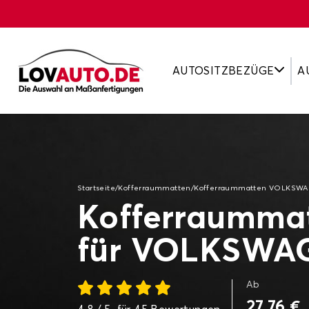
AUTOSITZBEZÜGE
A
Startseite
/
Kofferraummatten
/
Kofferraummatten VOLKSW
Kofferraumma
für VOLKSWA
Ab
27,76 €