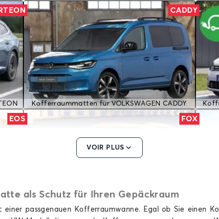
RTEON
CADDY
RTEON
Kofferraummatten für VOLKSWAGEN CADDY
Kof
EOS
FOX
VOIR PLUS
te als Schutz für Ihren Gepäckraum
t einer passgenauen Kofferraumwanne. Egal ob Sie einen 
EOS
Kofferraummatten für VOLKSWAGEN FOX
Kof