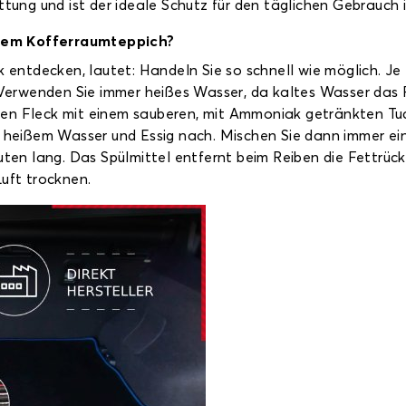
ttung und ist der ideale Schutz für den täglichen Gebrauch i
nem Kofferraumteppich?
 entdecken, lautet: Handeln Sie so schnell wie möglich. Je fr
: Verwenden Sie immer heißes Wasser, da kaltes Wasser das 
e den Fleck mit einem sauberen, mit Ammoniak getränkten Tuc
t heißem Wasser und Essig nach. Mischen Sie dann immer ei
nuten lang. Das Spülmittel entfernt beim Reiben die Fettrü
Luft trocknen.