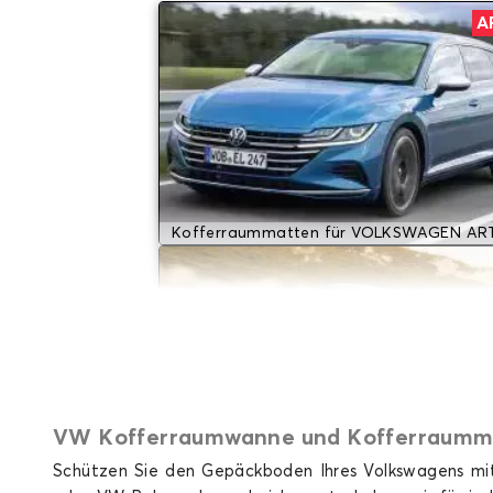
A
Kofferraummatten für VOLKSWAGEN A
VW Kofferraumwanne und Kofferraummat
Schützen Sie den Gepäckboden Ihres Volkswagens mi
Kofferraummatten für VOLKSWAGEN 