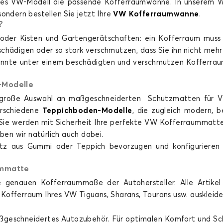
s VW-Modell die passende Kofferraumwanne. In unserem Werk 
GOLF 3
GOLF 4
sondern bestellen Sie jetzt Ihre
VW Kofferraumwanne
.
?
r Kisten und Gartengerätschaften: ein Kofferraum muss für 
schädigen oder so stark verschmutzen, dass Sie ihn nicht mehr
nnte unter einem beschädigten und verschmutzen Kofferraum 
-Modelle
ne große Auswahl an maßgeschneiderten Schutzmatten für 
LF 3
Kofferraummatten für VOLKSWAGEN GOLF 4
Kof
erschiedene
Teppichboden-Modelle
, die zugleich modern, b
GOLF 6
GOLF 7
Sie werden mit Sicherheit Ihre perfekte VW Kofferraummatte
n wir natürlich auch dabei.
chutz aus Gummi oder Teppich bevorzugen und konfigurier
ummatte
 genauen Kofferraummaße der Autohersteller. Alle Artikel
Kofferraum Ihres VW Tiguans, Sharans, Tourans usw. auskleide
LF 6
Kofferraummatten für VOLKSWAGEN GOLF 7
Kof
 maßgeschneidertes Autozubehör. Für optimalen Komfort und S