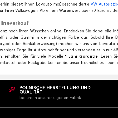
TSVAN
ID. POLO
terhin bietet Ihnen Lovauto maßgeschneiderte
VW Autositz
für Ihren Volkswagen. Ab einem Warenwert über 20 Euro ist der
lineverkauf
nz nach Ihren Wünschen online. Entdecken Sie dabei alle Mö
ilz oder Gummi in der richtigen Farbe aus. Sobald Ihre B
aypal oder Banküberweisung) machen wir uns von Lovauto d
GOLF
b weniger Tage Ihr Autozubehör her und versenden es in nur 48
Kofferraummatten für VOLKSWAGEN ID. POLO
Ko
 erhalten Sie für viele Modelle
1 Jahr Garantie
. Lesen S
ID.4
ID.5
mtausch oder Rückgabe können Sie unser freundliches Team i
POLNISCHE HERSTELLUNG UND
QUALITÄT
bei uns in unserer eigenen Fabrik
D.4
Kofferraummatten für VOLKSWAGEN ID.5
Ko