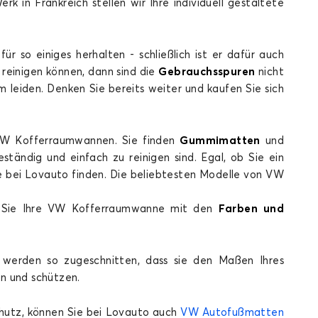
in Frankreich stellen wir Ihre individuell gestaltete
GOLF 5
so einiges herhalten - schließlich ist er dafür auch
 reinigen können, dann sind die
Gebrauchsspuren
nicht
leiden. Denken Sie bereits weiter und kaufen Sie sich
VW Kofferraumwannen. Sie finden
Gummimatten
und
ferraummatten für VOLKSWAGEN GOLF 5
eständig und einfach zu reinigen sind. Egal, ob Sie ein
GOLF 8
 bei Lovauto finden. Die beliebtesten Modelle von VW
en Sie Ihre VW Kofferraumwanne mit den
Farben und
 werden so zugeschnitten, dass sie den Maßen Ihres
n und schützen.
ferraummatten für VOLKSWAGEN GOLF 8
chutz, können Sie bei Lovauto auch
VW Autofußmatten