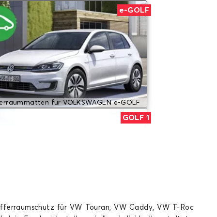
e-GOLF
ferraummatten für VOLKSWAGEN e-GOLF
GOLF 1
Kofferraumschutz für VW Touran, VW Caddy, VW T-Roc
ferraummatten für VOLKSWAGEN GOLF 1