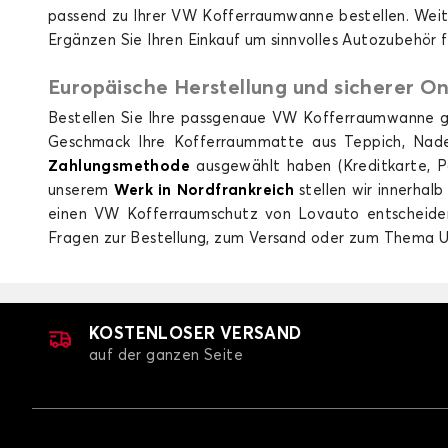
GOLF SPOR
passend zu Ihrer VW Kofferraumwanne bestellen. Wei
Ergänzen Sie Ihren Einkauf um sinnvolles Autozubehör 
Europäische Herstellung und sicherer On
Bestellen Sie Ihre passgenaue VW Kofferraumwanne ga
Geschmack Ihre Kofferraummatte aus Teppich, Nadelf
Zahlungsmethode
ausgewählt haben (Kreditkarte, P
Kofferraummatten für VOLKSWAGEN 
unserem
Werk in Nordfrankreich
stellen wir innerhal
SPORTSVAN
einen VW Kofferraumschutz von Lovauto entscheiden,
Fragen zur Bestellung, zum Versand oder zum Thema U
KOSTENLOSER VERSAND
auf der ganzen Seite
Kofferraummatten für VOLKSWAGEN I