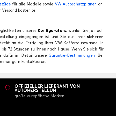
ID.3
bezüge
für alle Modelle sowie
VW Autoschutzplanen
an.
 Versand kostenlos.
glichkeiten unseres
Konfigurators
: wählen Sie je nach
estellung eingegangen ist und Sie aus Ihrer
sicheren
irekt an die Fertigung Ihrer VW Kofferraumwanne. In
 bis 72 Stunden zu Ihnen nach Hause. Wenn Sie sich für
fferraummatten für VOLKSWAGEN ID.3
ie dafür im Detail unsere
Garantie-Bestimmungen
. Bei
ID.7
mmer gern kontaktieren.
OFFIZIELLER LIEFERANT VON
AUTOHERSTELLUN
große europäische Marken
fferraummatten für VOLKSWAGEN ID.7