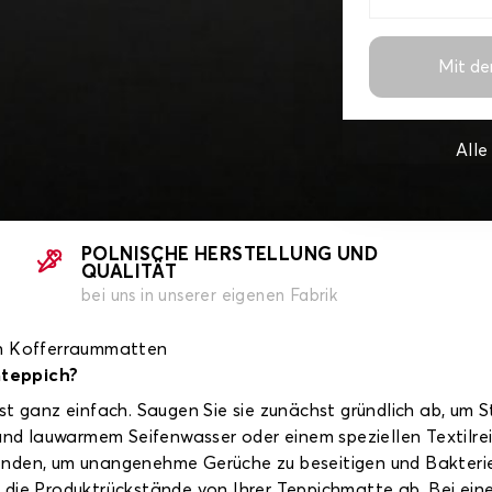
Mit de
All
POLNISCHE HERSTELLUNG UND
QUALITÄT
bei uns in unserer eigenen Fabrik
ren Kofferraummatten
mteppich?
st ganz einfach. Saugen Sie sie zunächst gründlich ab, um 
 und lauwarmem Seifenwasser oder einem speziellen Textilre
enden, um unangenehme Gerüche zu beseitigen und Bakterie
 die Produktrückstände von Ihrer Teppichmatte ab. Bei ein