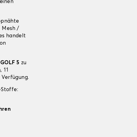
 einen
ppnähte
+ Mesh /
es handelt
von
GOLF 5
zu
, 11
r Verfügung.
Stoffe:
Ihren