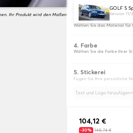
GOLF 5 S
Version 11
en. Ihr Produkt wird den Maßen
3. Material
Wählen Sie das Material für 
4. Farbe
Wählen Sie die Farbe Ihrer S
5. Stickerei
Fügen Sie Ihre persönliche 
Text und Logo hinzufügen
104,12 €
-30%
148,74 €