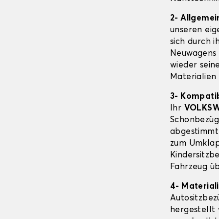
2- Allgeme
unseren eig
sich durch i
Neuwagens 
wieder sein
Materialien
3- Kompatib
Ihr
VOLKSW
Schonbezüge
abgestimmt 
zum Umklap
Kindersitzb
Fahrzeug üb
4- Material
Autositzbe
hergestellt 