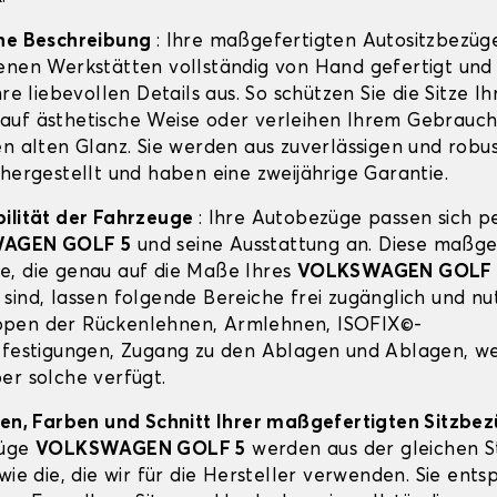
ine Beschreibung
: Ihre maßgefertigten Autositzbezüg
enen Werkstätten vollständig von Hand gefertigt und
hre liebevollen Details aus. So schützen Sie die Sitze Ih
auf ästhetische Weise oder verleihen Ihrem Gebrauc
en alten Glanz. Sie werden aus zuverlässigen und robu
 hergestellt und haben eine zweijährige Garantie.
ilität der Fahrzeuge
: Ihre Autobezüge passen sich p
AGEN GOLF 5
und seine Ausstattung an. Diese maßge
, die genau auf die Maße Ihres
VOLKSWAGEN GOLF 
sind, lassen folgende Bereiche frei zugänglich und nut
pen der Rückenlehnen, Armlehnen, ISOFIX©-
efestigungen, Zugang zu den Ablagen und Ablagen, w
er solche verfügt.
ien, Farben und Schnitt Ihrer maßgefertigten Sitzbe
züge
VOLKSWAGEN GOLF 5
werden aus der gleichen St
wie die, die wir für die Hersteller verwenden. Sie ent