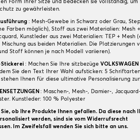
hen Form Ihrer Sitze und bedecken sie vollständig, um
chutz zu gewährleisten.
 Ausführung
: Mesh-Gewebe in Schwarz oder Grau, Ste
ne Farben möglich), Stoff aus zwei Materialien: Mesh 
cquard, Kunstleder aus zwei Materialien: TEP + Mesh (
e Mischung aus beiden Materialien. Die Platzierungen 
und Stoff können je nach Modell variieren).
-Stickerei
: Machen Sie Ihre sitzbezüge
VOLKSWAGEN 
dem Sie den Text Ihrer Wahl aufsticken: 5 Schriftarten
stehen Ihnen für diese ultimative Personalisierung zu
MENSETZUNGEN
: Maschen-, Mesh-, Damier-, Jacquard-
ter. Kunstleder: 100 % Polyester
Sie, ob Ihre Produkte Ihnen gefallen. Da diese nach 
ersonalisiert werden, sind sie vom Widerrufsrecht
sen. Im Zweifelsfall wenden Sie sich bitte an uns.