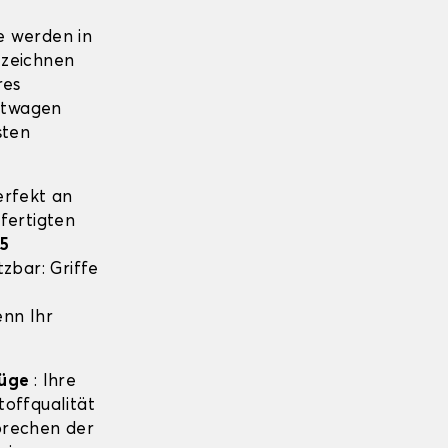
e werden in
 zeichnen
res
htwagen
sten
erfekt an
fertigten
5
zbar: Griffe
enn Ihr
züge
: Ihre
offqualität
sprechen der