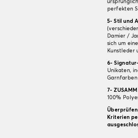
ursprünglic
perfekten S
5- Stil und
(verschiede
Damier / Ja
sich um ein
Kunstleder 
6- Signatur
Unikaten, in
Garnfarben 
7- ZUSAM
100% Polyes
Überprüfen 
Kriterien p
ausgeschlos