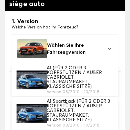
siège auto
1. Version
Welche Version hat Ihr Fahrzeug?
Wählen Sie Ihre
Fahrzeugversion
A1 (FÜR 2 ODER 3
KOPFSTÜTZEN / AUßER
CABRIOLET,
2. Satz von Bezügen
STAURAUMPAKET,
KLASSISCHE SITZE)
Wählen Sie die Sitzbezüge, die Sie brauchen
Version 08/2010 - 10/2018
A1 Sportback (FÜR 2 ODER 3
KOPFSTÜTZEN / AUßER
3. Material
CABRIOLET,
Wählen Sie das Material für Ihre Bezüge.
STAURAUMPAKET,
KLASSISCHE SITZE)
Version 08/2010 - 10/2018