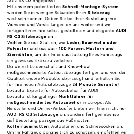
AUDI RS Q3 angepasst.
Mit unserem patentierten
Schnell-Montage-System
werden Sie in wenigen Sekunden Ihren
Sitzbezug
wechseln können. Geben Sie bei Ihrer Bestellung Ihre
Wünsche und Vorstellungen an uns weiter und wir
fertigen Ihnen Ihre selbst gestalteten und elegante
AUDI
RS Q3 Sitzbezüge
an.
Wählen Sie aus Stoffen, wie
Leder, Baumwolle oder
Polyester
und aus über
100 Farben, Mustern und
Ziernähten
, um der Innenausstattung Ihres Fahrzeugs
ein gewisses Extra zu verleihen.
Da wir mit Leidenschaft und Know-how
maßgeschneiderte Autositzbezüge fertigen und von der
Qualität unsere Produkte überzeugt sind, erhalten Sie
für Ihre neuen Autositzbezüge
24 Monate Garantie
!
Lovauto: Experte für Autozubehör für AUDI
Lovauto ist langjähriger
Marktführer für
maßgeschneidertes Autozubehör
in Europa. Als
Hersteller und Online-Verkäufer bieten wir Ihnen nicht nur
AUDI RS Q3 Sitzbezüge
an, sondern fertigen ebenso
auf Bestellung passgenaue Fußmatten,
Kofferraummatten
, Autoplanen und Schneesocken an.
Um Ihr Fahrzeug ganzheitlich zu schützen, empfehlen wir