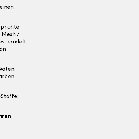
 einen
ppnähte
+ Mesh /
es handelt
von
katen,
farben
Stoffe:
Ihren