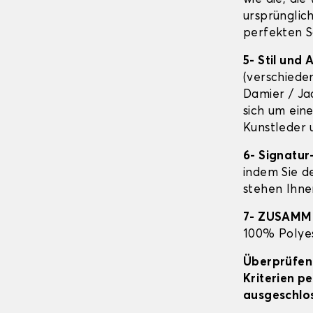
ursprünglic
perfekten S
5- Stil und
(verschiede
Damier / Ja
sich um ein
Kunstleder 
6- Signatur
indem Sie d
stehen Ihnen
7- ZUSAM
100% Polyes
Überprüfen 
Kriterien p
ausgeschlos