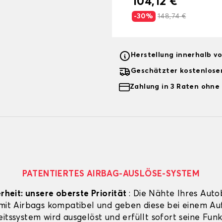
104,12 €
-30%
148,74 €
Herstellung innerhalb v
Geschätzter kostenlose
Zahlung in 3 Raten ohne
PATENTIERTES AIRBAG-AUSLÖSE-SYSTEM
erheit: unsere oberste Priorität
: Die Nähte Ihres Auto
 mit Airbags kompatibel und geben diese bei einem Aufp
itssystem wird ausgelöst und erfüllt sofort seine Funk