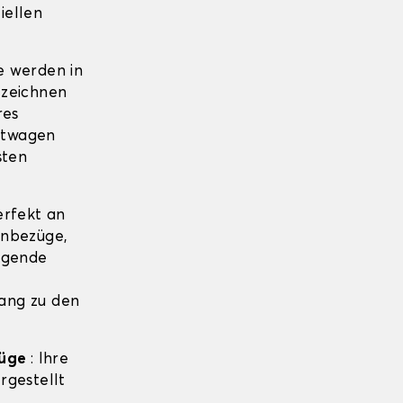
iellen
e werden in
 zeichnen
res
htwagen
sten
erfekt an
onbezüge,
lgende
ang zu den
züge
: Ihre
rgestellt