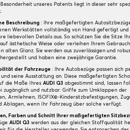
 Besonderheit unseres Patents liegt in dieser sehr spez
.
ine Beschreibung
: Ihre maßgefertigten Autositzbezüg
enen Werkstätten vollständig von Hand gefertigt und
hre liebevollen Details aus. So schützen Sie die Sitze Ih
auf ästhetische Weise oder verleihen Ihrem Gebrauc
en alten Glanz. Sie werden aus zuverlässigen und robu
 hergestellt und haben eine zweijährige Garantie.
ilität der Fahrzeuge
: Ihre Autobezüge passen sich p
und seine Ausstattung an. Diese maßgefertigten Sch
uf die Maße Ihres
AUDI Q3
abgestimmt sind, lassen fo
ei zugänglich und nutzbar: Griffe zum Umklappen der
n, Armlehnen, ISOFIX©-Kindersitzbefestigungen, Zug
 Ablagen, wenn Ihr Fahrzeug über solche verfügt.
ien, Farben und Schnitt Ihrer maßgefertigten Sitzbe
züge
AUDI Q3
werden aus der gleichen Stoffqualität he
 wir für die Hersteller verwenden. Sie entsprechen der