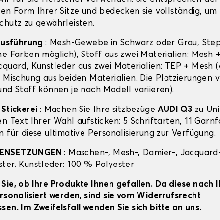
hen Form Ihrer Sitze und bedecken sie vollständig, um
chutz zu gewährleisten.
 Ausführung
: Mesh-Gewebe in Schwarz oder Grau, Ste
ne Farben möglich), Stoff aus zwei Materialien: Mesh 
cquard, Kunstleder aus zwei Materialien: TEP + Mesh (
e Mischung aus beiden Materialien. Die Platzierungen 
und Stoff können je nach Modell variieren).
-Stickerei
: Machen Sie Ihre sitzbezüge
AUDI Q3
zu Uni
en Text Ihrer Wahl aufsticken: 5 Schriftarten, 11 Garn
 für diese ultimative Personalisierung zur Verfügung.
MENSETZUNGEN
: Maschen-, Mesh-, Damier-, Jacquard-
ter. Kunstleder: 100 % Polyester
Sie, ob Ihre Produkte Ihnen gefallen. Da diese nach 
ersonalisiert werden, sind sie vom Widerrufsrecht
sen. Im Zweifelsfall wenden Sie sich bitte an uns.