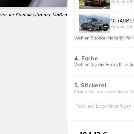
Version 06
2. Satz von Bezügen
Wählen Sie die Sitzbezüge, 
en. Ihr Produkt wird den Maßen
Q3 (AUßE
Version 06/
3. Material
Wählen Sie das Material für 
4. Farbe
Wählen Sie die Farbe Ihrer S
5. Stickerei
Fügen Sie Ihre persönliche 
Text und Logo hinzufügen