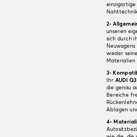
einzigartige
Nahttechnik
2- Allgeme
unseren eig
sich durch i
Neuwagens 
wieder sein
Materialien
3- Kompatib
Ihr
AUDI Q3
die genau a
Bereiche fr
Rückenlehne
Ablagen und
4- Material
Autositzbe
wie die, die