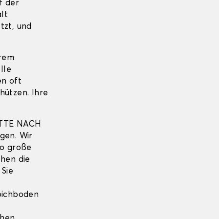
f der
lt
tzt, und
hrem
lle
en oft
hützen. Ihre
TTE NACH
gen. Wir
so große
hen die
 Sie
pichboden
ihen