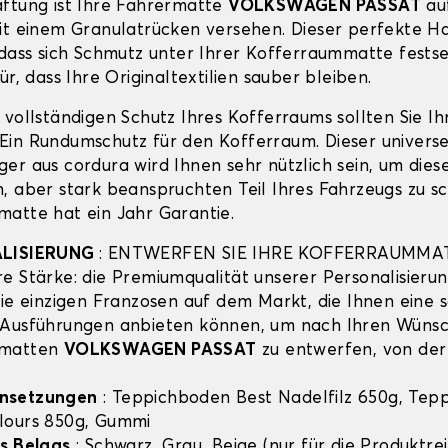
ftung ist Ihre Fahrermatte
VOLKSWAGEN PASSAT
au
it einem Granulatrücken versehen. Dieser perfekte Ha
 dass sich Schmutz unter Ihrer Kofferraummatte festse
ür, dass Ihre Originaltextilien sauber bleiben.
 vollständigen Schutz Ihres Kofferraums sollten Sie I
in Rundumschutz für den Kofferraum. Dieser universe
er aus cordura wird Ihnen sehr nützlich sein, um dies
, aber stark beanspruchten Teil Ihres Fahrzeugs zu sc
atte hat ein Jahr Garantie.
ALISIERUNG
: ENTWERFEN SIE IHRE KOFFERRAUMMA
e Stärke: die Premiumqualität unserer Personalisierun
die einzigen Franzosen auf dem Markt, die Ihnen eine 
 Ausführungen anbieten können, um nach Ihren Wünsc
mmatten
VOLKSWAGEN PASSAT
zu entwerfen, von der
nsetzungen
: Teppichboden Best Nadelfilz 650g, Tep
lours 850g, Gummi
s Belags
: Schwarz, Grau, Beige (nur für die Produktre