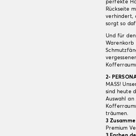
perfekte Ha
Rückseite m
verhindert,
sorgt so daf
Und für den
Warenkorb E
Schmutzfäng
vergessenen
Kofferraumm
2- PERSON
MASS! Unser
sind heute 
Auswahl an
Kofferrau
träumen.
3 Zusamme
Premium Ve
3 Farben de