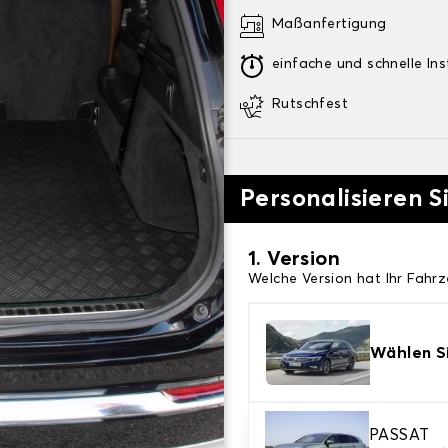
Maßanfertigung
einfache und schnelle Ins
Rutschfest
Personalisieren 
1. Version
Welche Version hat Ihr Fahr
Wählen Si
PASSAT