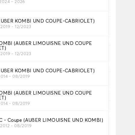
/2024 - 2026
rer Kofferraummatte
AUßER KOMBI UND COUPE-CABRIOLET)
/2019 - 12/2023
Teppichs des Kofferraums.
OMBI (AUßER LIMOUISNE UND COUPE
ET)
/2019 - 12/2023
e.
 Borte.
AUßER KOMBI UND COUPE-CABRIOLET)
2014 - 08/2019
te.
OMBI (AUßER LIMOUISNE UND COUPE
ET)
2014 - 08/2019
Note mit einem Text und/oder einem Symbol hinzu
C - Coupe (AUßER LIMOUISNE UND KOMBI)
/2012 - 08/2019
+
8,00 €