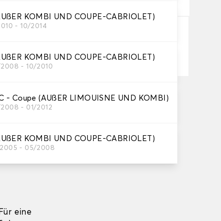
AUßER KOMBI UND COUPE-CABRIOLET)
2010 - 10/2014
In den Warenkorb
AUßER KOMBI UND COUPE-CABRIOLET)
/2008 - 10/2010
on 10 Werktage
C - Coupe (AUßER LIMOUISNE UND KOMBI)
/2008 - 01/2012
r Versand am 26.08.2026
 Gebühren, ab einem Einkaufswert von 60 €.
AUßER KOMBI UND COUPE-CABRIOLET)
/2005 - 05/2008
ür eine