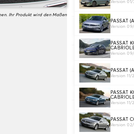
2. Material
Version 01
Wählen Sie das Material Ih
en. Ihr Produkt wird den Maßen
PASSAT (
3. Teppichfarbe
Version 09
Wählen Sie die Farbe Ihres 
PASSAT K
CABRIOL
Version 09
4. Material der Bort
Wählen Sie das Material der
PASSAT (
Version 11/
5. Farbe der Borte
Wählen Sie die Farbe der Bor
PASSAT K
CABRIOL
Version 11/
6. Stickerei
Fügen Sie Ihre persönliche 
PASSAT C
Version 02
Text und Logo hinzufügen