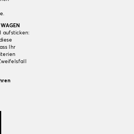
e.
SWAGEN
 aufsticken:
diese
ass Ihr
iterien
weifelsfall
Ihren