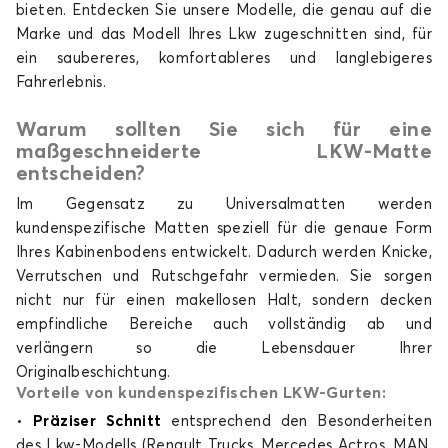
bieten. Entdecken Sie unsere Modelle, die genau auf die
Marke und das Modell Ihres Lkw zugeschnitten sind, für
Teppich LKW für MAN TGM
ein saubereres, komfortableres und langlebigeres
TGX
Fahrerlebnis.
Warum sollten Sie sich für eine
maßgeschneiderte LKW-Matte
entscheiden?
Im Gegensatz zu Universalmatten werden
kundenspezifische Matten speziell für die genaue Form
Ihres Kabinenbodens entwickelt. Dadurch werden Knicke,
Teppich LKW für MAN TGX
Verrutschen und Rutschgefahr vermieden. Sie sorgen
nicht nur für einen makellosen Halt, sondern decken
empfindliche Bereiche auch vollständig ab und
verlängern so die Lebensdauer Ihrer
Originalbeschichtung.
Vorteile von kundenspezifischen LKW-Gurten:
•
Präziser Schnitt
entsprechend den Besonderheiten
des Lkw-Modells (Renault Trucks, Mercedes Actros, MAN,