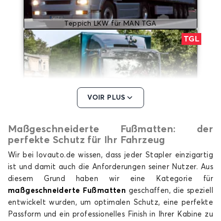
Teppich LKW für MAN TGA
TGL
VOIR PLUS
Maßgeschneiderte Fußmatten: der
Teppich LKW für MAN TGL
perfekte Schutz für Ihr Fahrzeug
TGM
Wir bei lovauto.de wissen, dass jeder Stapler einzigartig
ist und damit auch die Anforderungen seiner Nutzer. Aus
diesem Grund haben wir eine Kategorie für
maßgeschneiderte Fußmatten
geschaffen, die speziell
entwickelt wurden, um optimalen Schutz, eine perfekte
Passform und ein professionelles Finish in Ihrer Kabine zu